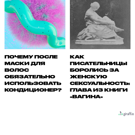
ПОЧЕМУ ПОСЛЕ
КАК
МАСКИ ДЛЯ
ПИСАТЕЛЬНИЦЫ
ВОЛОС
БОРОЛИСЬ ЗА
ОБЯЗАТЕЛЬНО
ЖЕНСКУЮ
ИСПОЛЬЗОВАТЬ
СЕКСУАЛЬНОСТЬ:
КОНДИЦИОНЕР?
ГЛАВА ИЗ КНИГИ
«ВАГИНА»