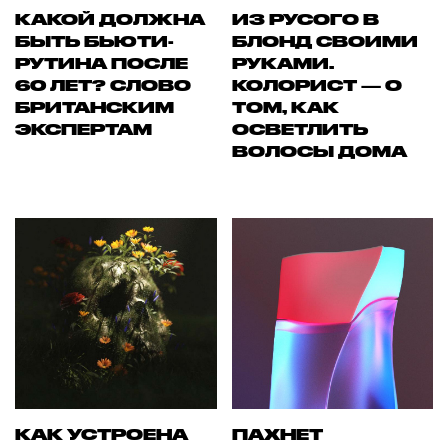
КАКОЙ ДОЛЖНА
ИЗ РУСОГО В
БЫТЬ БЬЮТИ-
БЛОНД СВОИМИ
РУТИНА ПОСЛЕ
РУКАМИ.
60 ЛЕТ? СЛОВО
КОЛОРИСТ — О
БРИТАНСКИМ
ТОМ, КАК
ЭКСПЕРТАМ
ОСВЕТЛИТЬ
ВОЛОСЫ ДОМА
КАК УСТРОЕНА
ПАХНЕТ