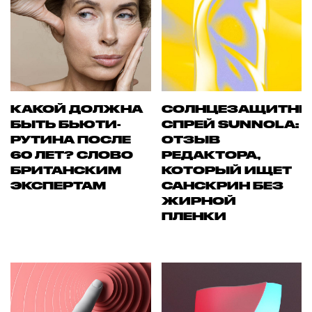
КАКОЙ ДОЛЖНА
СОЛНЦЕЗАЩИТН
БЫТЬ БЬЮТИ-
СПРЕЙ SUNNOLA:
РУТИНА ПОСЛЕ
ОТЗЫВ
60 ЛЕТ? СЛОВО
РЕДАКТОРА,
БРИТАНСКИМ
КОТОРЫЙ ИЩЕТ
ЭКСПЕРТАМ
САНСКРИН БЕЗ
ЖИРНОЙ
ПЛЕНКИ