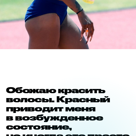
Обожаю красить
волосы. Красный
приводит меня
в возбужденное
состояние,
но иногда это просто