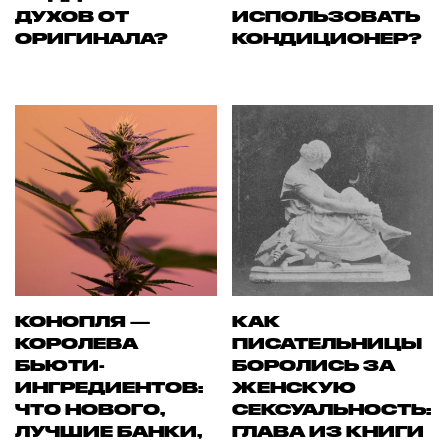
ДУХОВ ОТ
ИСПОЛЬЗОВАТЬ
ОРИГИНАЛА?
КОНДИЦИОНЕР?
КОНОПЛЯ —
КАК
КОРОЛЕВА
ПИСАТЕЛЬНИЦЫ
БЬЮТИ-
БОРОЛИСЬ ЗА
ИНГРЕДИЕНТОВ:
ЖЕНСКУЮ
ЧТО НОВОГО,
СЕКСУАЛЬНОСТЬ:
ЛУЧШИЕ БАНКИ,
ГЛАВА ИЗ КНИГИ