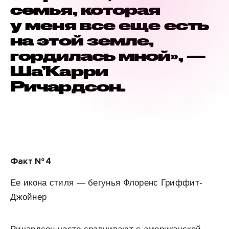
семья, которая
у меня все еще есть
на этой земле,
гордилась мной», —
Ша’Карри
Ричардсон.
Факт № 4
Ее икона стиля — бегунья Флоренс Гриффит-
Джойнер