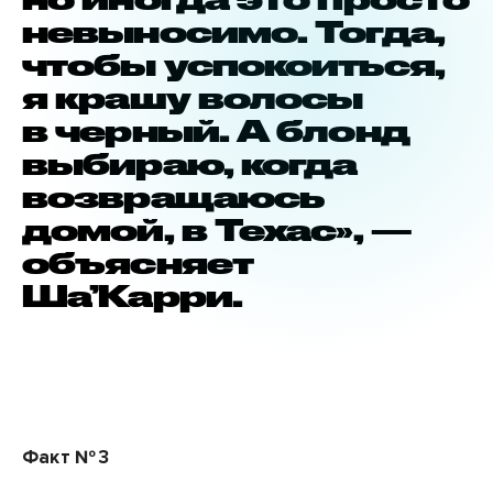
невыносимо. Тогда,
чтобы успокоиться,
я крашу волосы
в черный. А блонд
выбираю, когда
возвращаюсь
домой, в Техас», —
объясняет
Ша’Карри.
Факт № 3