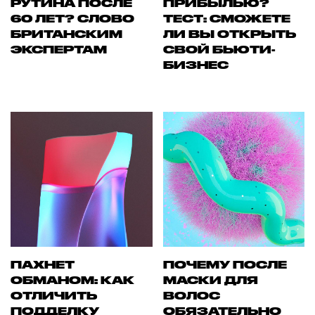
РУТИНА ПОСЛЕ
ПРИБЫЛЬЮ?
60 ЛЕТ? СЛОВО
ТЕСТ: СМОЖЕТЕ
БРИТАНСКИМ
ЛИ ВЫ ОТКРЫТЬ
ЭКСПЕРТАМ
СВОЙ БЬЮТИ-
БИЗНЕС
ПАХНЕТ
ПОЧЕМУ ПОСЛЕ
ОБМАНОМ: КАК
МАСКИ ДЛЯ
ОТЛИЧИТЬ
ВОЛОС
ПОДДЕЛКУ
ОБЯЗАТЕЛЬНО