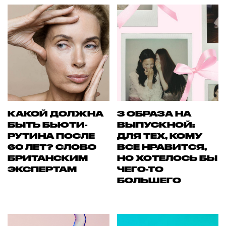
КАКОЙ ДОЛЖНА
3 ОБРАЗА НА
БЫТЬ БЬЮТИ-
ВЫПУСКНОЙ:
РУТИНА ПОСЛЕ
ДЛЯ ТЕХ, КОМУ
60 ЛЕТ? СЛОВО
ВСЕ НРАВИТСЯ,
БРИТАНСКИМ
НО ХОТЕЛОСЬ БЫ
ЭКСПЕРТАМ
ЧЕГО-ТО
БОЛЬШЕГО