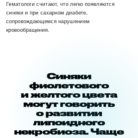
Гематологи считают, что легко появляются
синяки и при сахарном диабете,
сопровождающемся нарушением
кровообращения.
Синяки
фиолетового
и желтого цвета
могут говорить
о развитии
липоидного
некробиоза. Чаще