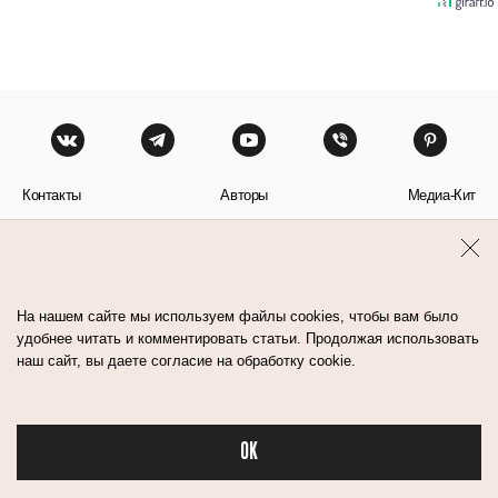
Контакты
Авторы
Медиа-Кит
Пользовательское соглашение
Политика обработки персональных данных
На нашем сайте мы используем файлы cookies, чтобы вам было
удобнее читать и комментировать статьи. Продолжая использовать
наш сайт, вы даете согласие на обработку cookie.
© Flacon 2026. Все права защищены.
OK
Бьюти