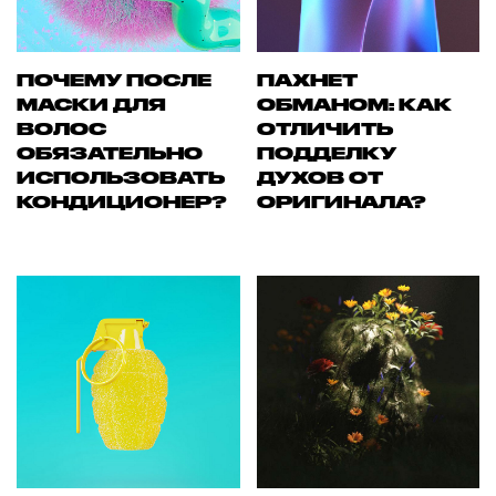
ПОЧЕМУ ПОСЛЕ
ПАХНЕТ
МАСКИ ДЛЯ
ОБМАНОМ: КАК
ВОЛОС
ОТЛИЧИТЬ
ОБЯЗАТЕЛЬНО
ПОДДЕЛКУ
ИСПОЛЬЗОВАТЬ
ДУХОВ ОТ
КОНДИЦИОНЕР?
ОРИГИНАЛА?