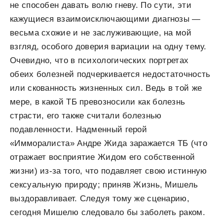
не способен давать волю гневу. По сути, эти
кажущиеся взаимоисключающими диагнозы —
весь­ма схожие и не заслуживающие, на мой
взгляд, особого доверия вариации на одну тему.
Очевидно, что в психоло­гических портретах
обеих болезней подчеркивается недостаточность
или скованность жизненных сил. Ведь в той же
мере, в какой ТБ превозносили как болезнь
страсти, его также считали болезнью
подавленности. Надменный герой
«Имморалиста» Андре Жида заражает­ся ТБ (что
отражает восприятие Жидом его собственной
жизни) из­-за того, что подавляет свою истинную
сексу­альную природу; приняв Жизнь, Мишель
выздоравли­вает. Следуя тому же сценарию,
сегодня Мишелю следо­вало бы заболеть раком.