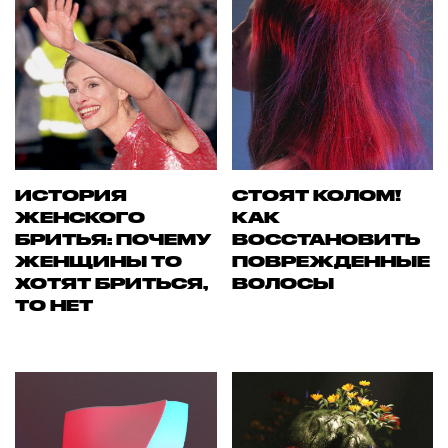
ИСТОРИЯ
СТОЯТ КОЛОМ!
ЖЕНСКОГО
КАК
БРИТЬЯ: ПОЧЕМУ
ВОССТАНОВИТЬ
ЖЕНЩИНЫ ТО
ПОВРЕЖДЕННЫЕ
ХОТЯТ БРИТЬСЯ,
ВОЛОСЫ
ТО НЕТ