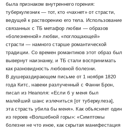
была признаком внутреннего горения:
туберкулезник — тот, кто «чахнет» от страсти,
ведущей к растворению его тела. Использование
связан­ных с ТБ метафор любви — образов
«болезненной» любви, «поглощающей»
страсти — намного старше романтической
традиции. Со времен романтиков этот образ был
вывернут наизнанку, и ТБ стали воспринимать
как разновидность любовной болезни.
В душераздираю­щем письме от 1 ноября 1820
года Китс, навеки разлучен­ный с Фанни Брон,
писал из Неаполя: «Если б у меня был
малейший шанс излечиться [от туберкулеза],
эта страсть убила бы меня». Как объясняет один
из героев «Волшебной горы»: «Симптомы
болезни не что иное, как скрытая манифестация