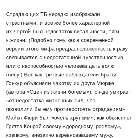
Страдающих ТБ нередко изображали
страстными, и все же более характерной
их чертой был недостаток витальности, тяги
к жизни. (Подобно тому как в совре­менной
версии этого мифа предрасположенность к раку
связывается с недостаточной чувственностью
или с неспособностью человека дать волю
гневу.) Вот как трезвые наблюдатели братья
Гонкур объясняли чахотку их друга Мюрже
(автора «Сцен из жизни богемы»): он­-де умирает
«от недостатка жизненных сил, что
позволили бы ему противостоять страданиям».
Майкл Фюри был «очень хрупким», как объясняет
Гретта Конрой своему «дородному, рослому»,
крепкому, внезапно взревновавше­му мужу.