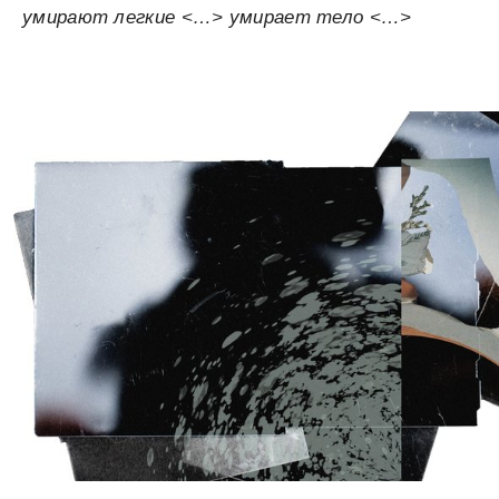
умирают легкие <…> умирает тело <…>