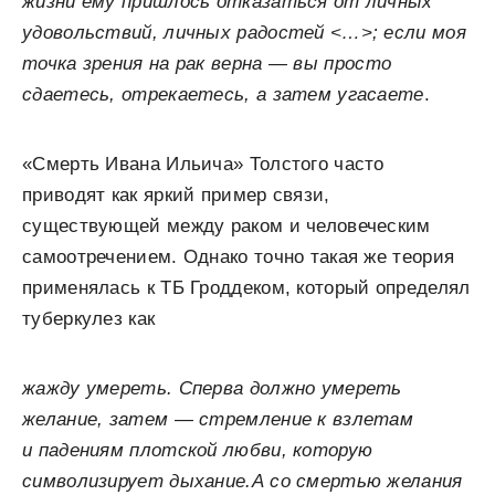
жизни ему пришлось отка­заться от личных
удовольствий, личных радостей <…>; если моя
точка зрения на рак верна — вы про­сто
сдаетесь, отрекаетесь, а затем угасаете
.
«Смерть Ивана Ильича» Толстого часто
приводят как яркий пример связи,
существующей между раком и человеческим
самоотречением. Однако точно такая же теория
применялась к ТБ Гроддеком, который определял
туберкулез как
жажду умереть. Сперва должно умереть
желание, затем — стремление к взлетам
и падениям плотской любви, которую
символизирует дыхание.А со смертью желания