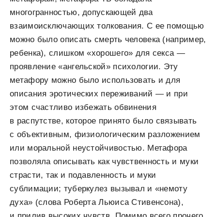
многогранностью, допускающей два
взаимоисключающих толкования. С ее помощью
можно было описать смерть человека (например,
ребенка), слишком «хорошего» для секса —
проявление «ангель­ской» психологии. Эту
метафору можно было использовать и для
описания эротических переживаний — и при
этом счастливо избежать обвинения
в распутстве, которое принято было связывать
с объективным, физиологическим разложением
или моральной неустойчивостью. Метафора
позволяла описывать как чувственность и муки
страсти, так и подавленность и муки
сублимации; туберкулез вызывал и «немоту
духа» (слова Роберта Льюиса Стивен­сона),
и прилив высоких чувств. Помимо всего прочего,