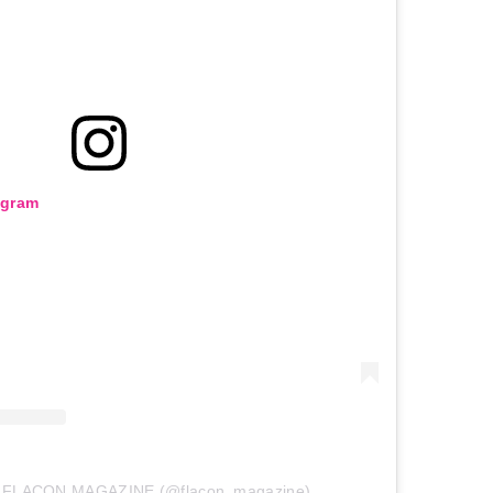
agram
т FLACON MAGAZINE (@flacon_magazine)