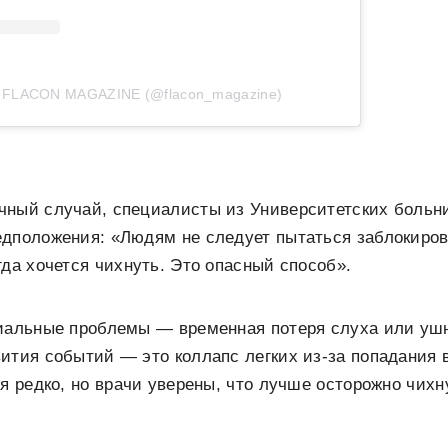
т FLACON MAGAZINE (@flacon_magazine)
чный случай, специалисты из Университетских больн
дположения: «Людям не следует пытаться заблокирова
гда хочется чихнуть. Это опасный способ».
циальные проблемы — временная потеря слуха или у
ития событий — это коллапс легких из-за попадания 
ся редко, но врачи уверены, что лучше осторожно чихн