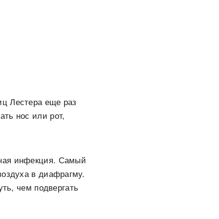
иц Лестера еще раз
ть нос или рот,
шная инфекция. Самый
воздуха в диафрагму.
уть, чем подвергать