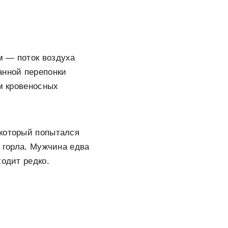
м — поток воздуха
анной перепонки
ам кровеносных
 который попытался
и горла. Мужчина едва
ходит редко.