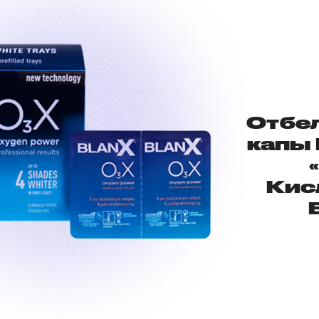
Отбе
капы 
Кис