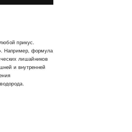
любой прикус.
». Например, формула
ических лишайников
ешней и внутренней
ения
 водорода.