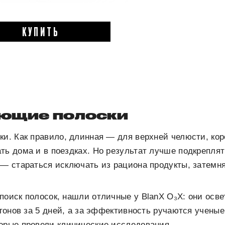
КУПИТЬ
ющие полоски
ки. Как правило, длинная — для верхней челюсти, ко
ть дома и в поездках. Но результат лучше подкрепл
 — стараться исключать из рациона продукты, затем
поиск полосок, нашли отличные у BlanX O₃X: они осв
) тонов за 5 дней, а за эффективность ручаются учены
орые провели клинические исследования.