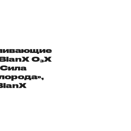
ливающие
BlanX O₃X
«Сила
лорода»,
BlanX