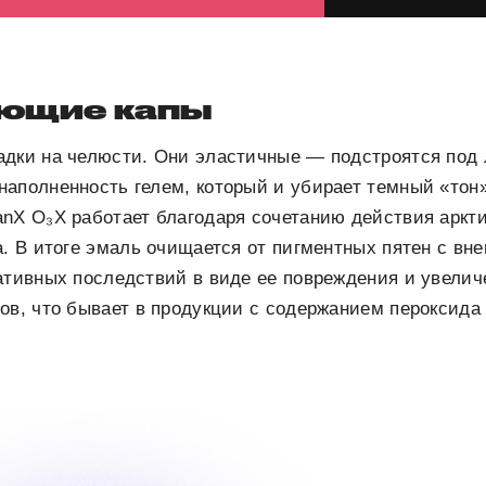
ющие капы
адки на челюсти. Они эластичные — подстроятся под 
наполненность гелем, который и убирает темный «тон
anX O₃X работает благодаря сочетанию действия аркт
а. В итоге эмаль очищается от пигментных пятен с вн
ативных последствий в виде ее повреждения и увелич
ов, что бывает в продукции с содержанием пероксида