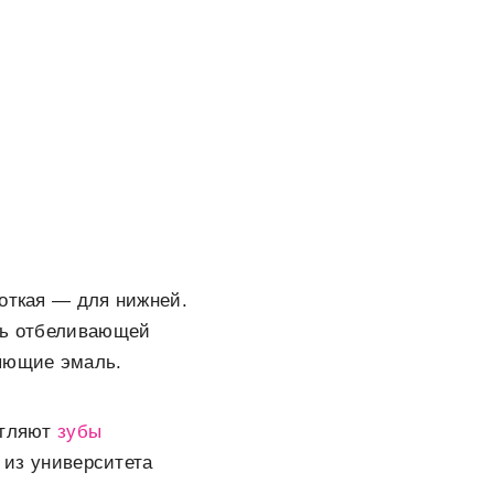
роткая — для нижней.
ять отбеливающей
няющие эмаль.
етляют
зубы
е из университета