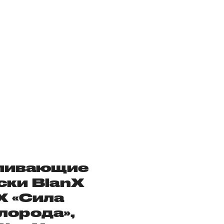
ливающие
ски BlanX
X «Сила
лорода»,