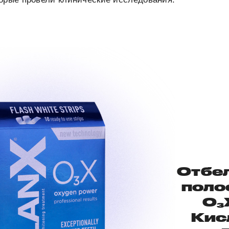
Отбе
поло
O₃
Кис