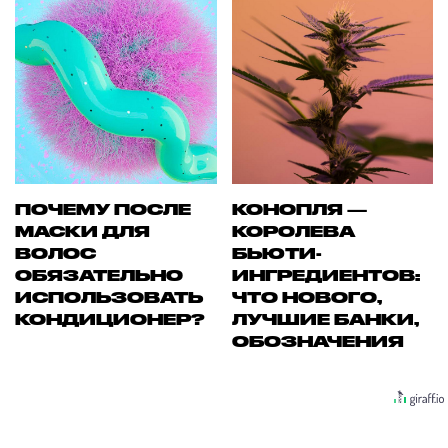
ПОЧЕМУ ПОСЛЕ
КОНОПЛЯ —
МАСКИ ДЛЯ
КОРОЛЕВА
ВОЛОС
БЬЮТИ-
ОБЯЗАТЕЛЬНО
ИНГРЕДИЕНТОВ:
ИСПОЛЬЗОВАТЬ
ЧТО НОВОГО,
КОНДИЦИОНЕР?
ЛУЧШИЕ БАНКИ,
ОБОЗНАЧЕНИЯ