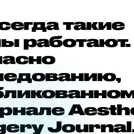
сегда такие
ы работают.
ласно
ледованию,
бликованно
рнале Aesth
ery Journal