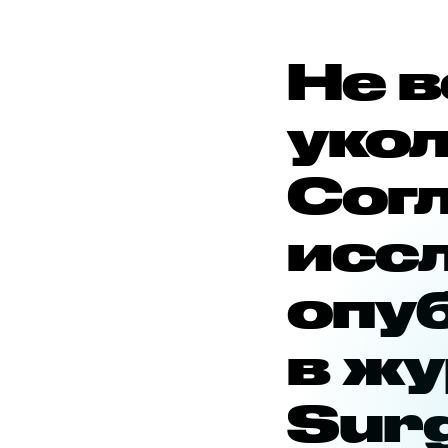
Не в
укол
Сог
исс
опу
в жу
Surg