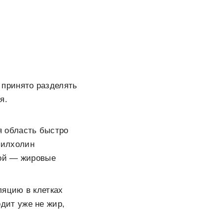
принято разделять
я.
я область быстро
дилхолин
рой — жировые
ляцию в клетках
дит уже не жир,