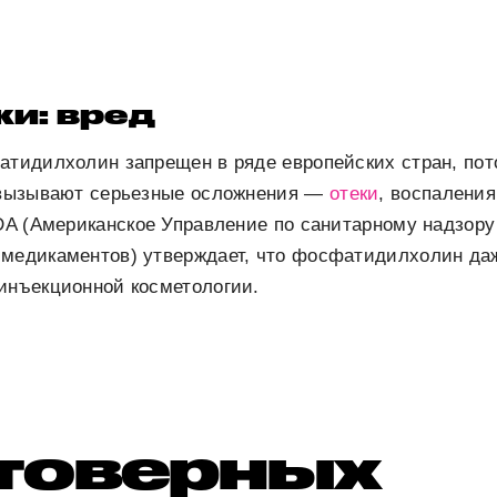
и: вред
атидилхолин запрещен в ряде европейских стран, по
а вызывают серьезные осложнения —
отеки
, воспаления
FDA (Американское Управление по санитарному надзору
 медикаментов) утверждает, что фосфатидилхолин да
инъекционной косметологии.
товерных