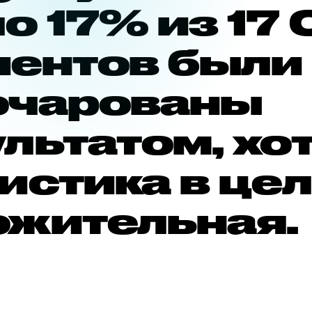
о 17% из 17
иентов были
очарованы
льтатом, хо
истика в це
ожительная.