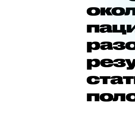
окол
пац
раз
резу
стат
пол