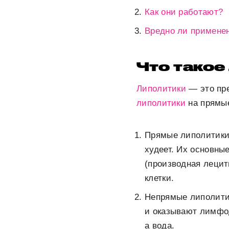
Как они работают?
Вредно ли примене
Что такое
Липолитики
— это пре
липолитики
на прямые
Прямые липолитики 
худеет. Их основн
(производная лецит
клетки.
Непрямые липолитик
и оказывают лимфо
а вода.