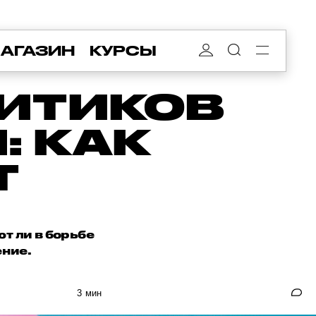
АГАЗИН
КУРСЫ
ИТИКОВ
: КАК
Т
ют ли в борьбе
ение.
3 мин