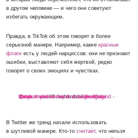
в другом человеке — и чего они советуют
избегать окружающим.
Правда, в TikTok об этом говорят в более
серьезной манере. Например, какие
красные
флаги
есть у людей-нарциссов: они не признают
ошибки, выставляют себя жертвой, редко
говорят о своих эмоциях и чувствах.
@saharrooo
#toxic
#boys
♬ original sound - Sahar
#opinion
#relationship
IG: sahardahii
#viral
#relatable
#redflags
#girls
В Twitter же тренд начали использовать
в шутливой манере. Кто-то
считает
, что нельзя