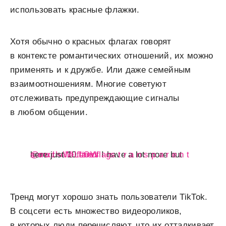
использовать красные флажки.
Хотя обычно о красных флагах говорят
в контексте романтических отношений, их можно
применять и к дружбе. Или даже семейным
взаимоотношениям. Многие советуют
отслеживать предупреждающие сигналы
в любом общении.
@mxchelle.flores
I have a lot more but here just 10
t r a n s p a r e n t s o u l - WILLOW
#redflags
Тренд могут хорошо знать пользователи TikTok.
В соцсети есть множество видеороликов,
в которых люди перечисляют, что их отталкивает