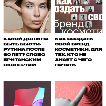
КАКОЙ ДОЛЖНА
КАК СОЗДАТЬ
БЫТЬ БЬЮТИ-
СВОЙ БРЕНД
РУТИНА ПОСЛЕ
КОСМЕТИКИ. ДЛЯ
60 ЛЕТ? СЛОВО
ТЕХ, КТО НЕ
БРИТАНСКИМ
ЗНАЕТ С ЧЕГО
ЭКСПЕРТАМ
НАЧАТЬ