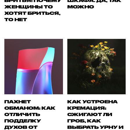
БРИТЬЯ: ПОЧЕМУ
ШКАФА. ДА, ТАК
ЖЕНЩИНЫ ТО
МОЖНО
ХОТЯТ БРИТЬСЯ,
ТО НЕТ
ПАХНЕТ
КАК УСТРОЕНА
ОБМАНОМ: КАК
КРЕМАЦИЯ:
ОТЛИЧИТЬ
СЖИГАЮТ ЛИ
ПОДДЕЛКУ
ГРОБ, КАК
ДУХОВ ОТ
ВЫБРАТЬ УРНУ И