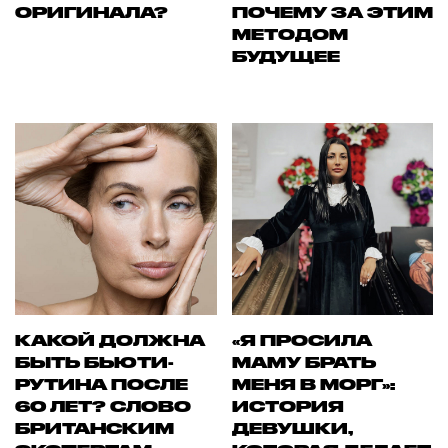
ОРИГИНАЛА?
ПОЧЕМУ ЗА ЭТИМ
МЕТОДОМ
БУДУЩЕЕ
КАКОЙ ДОЛЖНА
«Я ПРОСИЛА
БЫТЬ БЬЮТИ-
МАМУ БРАТЬ
РУТИНА ПОСЛЕ
МЕНЯ В МОРГ»:
60 ЛЕТ? СЛОВО
ИСТОРИЯ
БРИТАНСКИМ
ДЕВУШКИ,