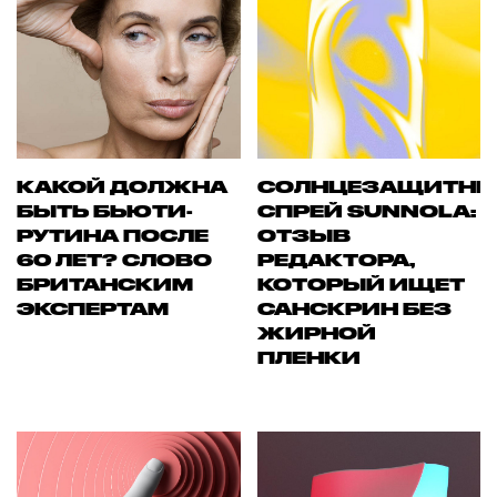
КАКОЙ ДОЛЖНА
СОЛНЦЕЗАЩИТН
БЫТЬ БЬЮТИ-
СПРЕЙ SUNNOLA:
РУТИНА ПОСЛЕ
ОТЗЫВ
60 ЛЕТ? СЛОВО
РЕДАКТОРА,
БРИТАНСКИМ
КОТОРЫЙ ИЩЕТ
ЭКСПЕРТАМ
САНСКРИН БЕЗ
ЖИРНОЙ
ПЛЕНКИ