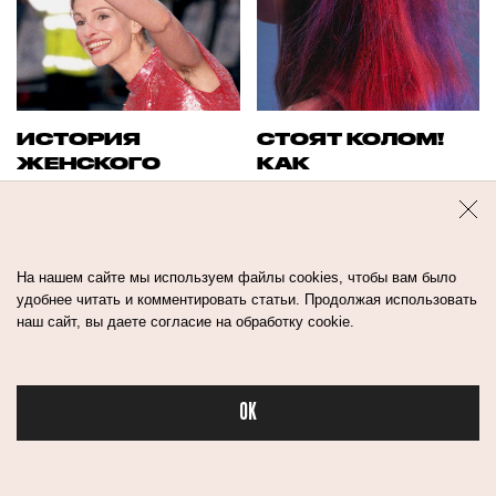
ИСТОРИЯ
СТОЯТ КОЛОМ!
ЖЕНСКОГО
КАК
БРИТЬЯ: ПОЧЕМУ
ВОССТАНОВИТЬ
ЖЕНЩИНЫ ТО
ПОВРЕЖДЕННЫЕ
ХОТЯТ БРИТЬСЯ,
ВОЛОСЫ
ТО НЕТ
На нашем сайте мы используем файлы cookies, чтобы вам было
удобнее читать и комментировать статьи. Продолжая использовать
наш сайт, вы даете согласие на обработку cookie.
OK
Бьюти