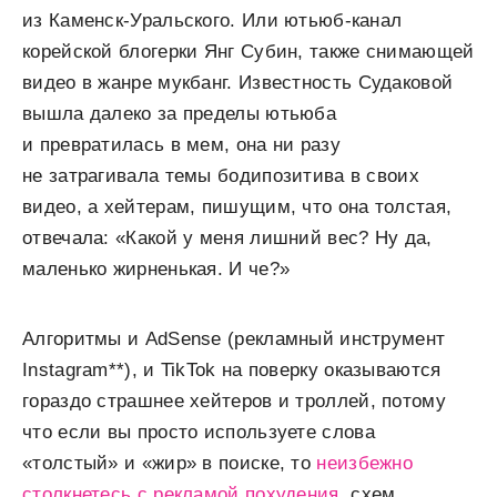
из Каменск-Уральского. Или ютьюб-канал
корейской блогерки Янг Субин, также снимающей
видео в жанре мукбанг. Известность Судаковой
вышла далеко за пределы ютьюба
и превратилась в мем, она ни разу
не затрагивала темы бодипозитива в своих
видео, а хейтерам, пишущим, что она толстая,
отвечала: «Какой у меня лишний вес? Ну да,
маленько жирненькая. И че?»
Алгоритмы и AdSense (рекламный инструмент
Instagram**), и TikTok на поверку оказываются
гораздо страшнее хейтеров и троллей, потому
что если вы просто используете слова
«толстый» и «жир» в поиске, то
неизбежно
столкнетесь с рекламой похудения
, схем