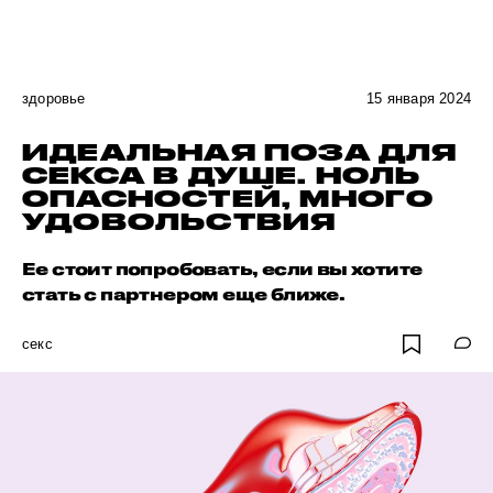
здоровье
15 января 2024
ИДЕАЛЬНАЯ ПОЗА ДЛЯ
СЕКСА В ДУШЕ. НОЛЬ
ОПАСНОСТЕЙ, МНОГО
УДОВОЛЬСТВИЯ
Ее стоит попробовать, если вы хотите
стать с партнером еще ближе.
секс