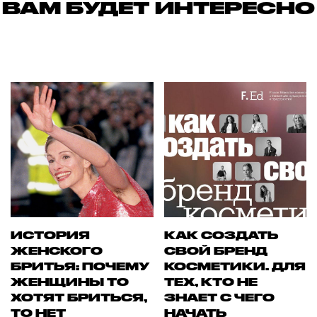
ВАМ БУДЕТ ИНТЕРЕСНО
ИСТОРИЯ
КАК СОЗДАТЬ
ЖЕНСКОГО
СВОЙ БРЕНД
БРИТЬЯ: ПОЧЕМУ
КОСМЕТИКИ. ДЛЯ
ЖЕНЩИНЫ ТО
ТЕХ, КТО НЕ
ХОТЯТ БРИТЬСЯ,
ЗНАЕТ С ЧЕГО
ТО НЕТ
НАЧАТЬ