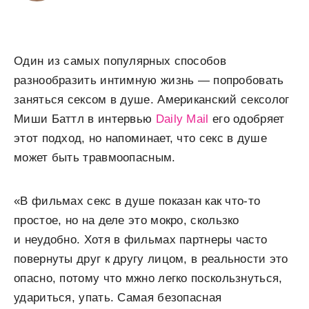
Один из самых популярных способов
разнообразить интимную жизнь — попробовать
заняться сексом в душе. Американский сексолог
Миши Баттл в интервью
Daily Mail
его одобряет
этот подход, но напоминает, что секс в душе
может быть травмоопасным.
«В фильмах секс в душе показан как что-то
простое, но на деле это мокро, скользко
и неудобно. Хотя в фильмах партнеры часто
повернуты друг к другу лицом, в реальности это
опасно, потому что мжно легко поскользнуться,
удариться, упать. Самая безопасная