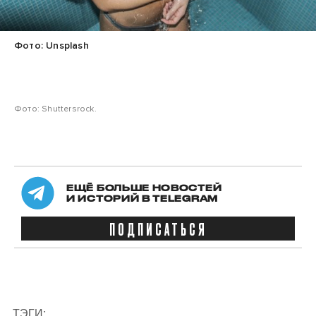
Фото: Unsplash
Фото: Shuttersrock.
ЕЩЁ БОЛЬШЕ НОВОСТЕЙ
И ИСТОРИЙ В TELEGRAM
ПОДПИСАТЬСЯ
ТЭГИ: