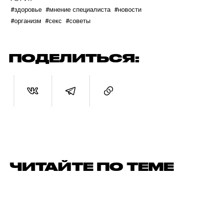
#здоровье
#мнение специалиста
#новости
#организм
#секс
#советы
ПОДЕЛИТЬСЯ:
ЧИТАЙТЕ ПО ТЕМЕ