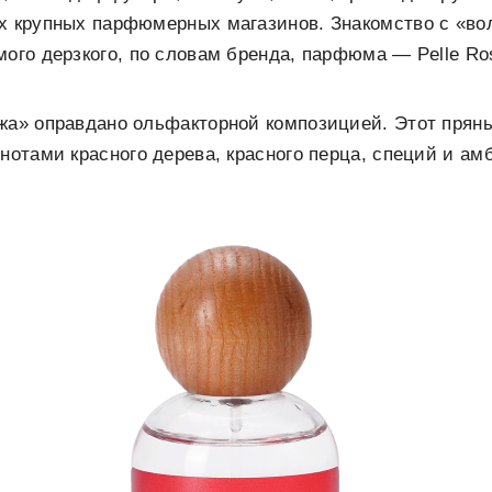
ах крупных парфюмерных магазинов. Знакомство с «в
мого дерзкого, по словам бренда, парфюма — Pelle Ro
ожа» оправдано ольфакторной композицией. Этот прян
 нотами красного дерева, красного перца, специй и ам