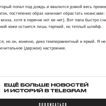
который попал под дождь и ввалился домой весь пром
ток, постепенно образ начинает обрастать нюансами: 
кинза, хотя в перечне нот ее нет). Вот папа быстро с
яркой кожи остается лишь терпкий, но теплый шлейф.
я, но он, конечно, дико темпераментный и яркий. Я н
лючительное (дерзкое) настроение.
ЕЩЁ БОЛЬШЕ НОВОСТЕЙ
И ИСТОРИЙ В TELEGRAM
ПОДПИСАТЬСЯ