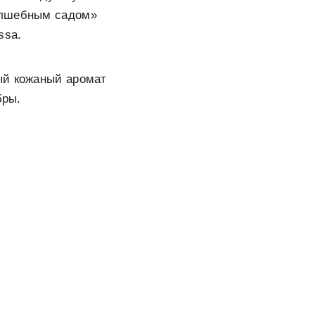
олшебным садом»
ssa.
ый кожаный аромат
бры.