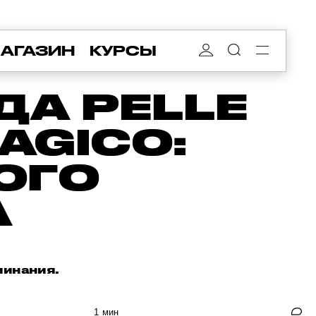
АГАЗИН
КУРСЫ
А PELLE
AGICO:
ОГО
А
минания.
1 мин