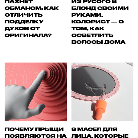
ПАХНЕТ
ИЗ РУСОГО В
ОБМАНОМ: КАК
БЛОНД СВОИМИ
ОТЛИЧИТЬ
РУКАМИ.
ПОДДЕЛКУ
КОЛОРИСТ — О
ДУХОВ ОТ
ТОМ, КАК
ОРИГИНАЛА?
ОСВЕТЛИТЬ
ВОЛОСЫ ДОМА
ПОЧЕМУ ПРЫЩИ
8 МАСЕЛ ДЛЯ
ПОЯВЛЯЮТСЯ НА
ЛИЦА, КОТОРЫЕ