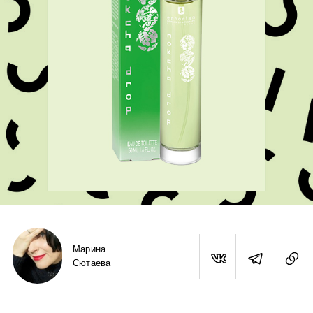
Марина
Сютаева