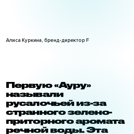
Алиса Куркина, бренд-директор F
Первую «Ауру»
называли
русалочьей из-за
странного зелено-
приторного аромата
речной воды. Эта