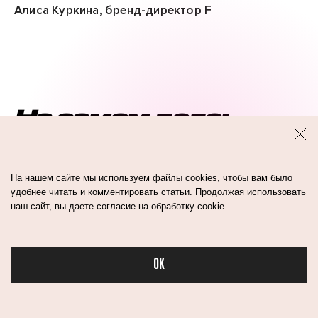
Алиса Куркина, бренд-директор F
На самом деле:
древесный аромат
с нотами
альдегидов, ладана,
На нашем сайте мы используем файлы cookies, чтобы вам было
удобнее читать и комментировать статьи. Продолжая использовать
пачулей, белого
наш сайт, вы даете согласие на обработку cookie.
кедра, замши.
OK
Бьюти