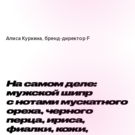
Алиса Куркина, бренд-директор F
На самом деле:
мужской шипр
с нотами мускатного
ореха, черного
перца, ириса,
фиалки, кожи,