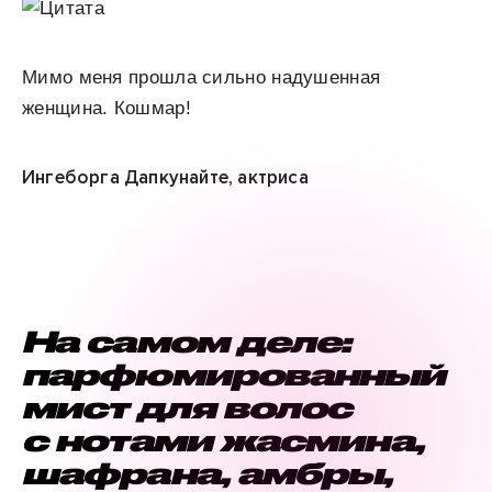
Мимо меня прошла сильно надушенная
женщина. Кошмар!
Ингеборга Дапкунайте, актриса
На самом деле:
парфюмированный
мист для волос
с нотами жасмина,
шафрана, амбры,