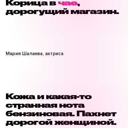
Корица в
чае
,
дорогущий магазин.
Мария Шалаева, актриса
Кожа и какая-то
странная нота
бензиновая. Пахнет
дорогой женщиной.