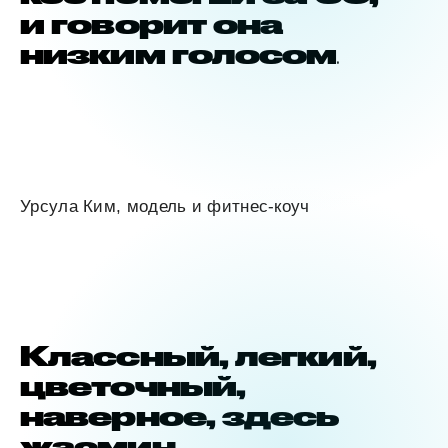
и говорит она
низким голосом
.
Урсула Ким, модель и фитнес-коуч
Классный, легкий,
цветочный,
наверное, здесь
жасмин.