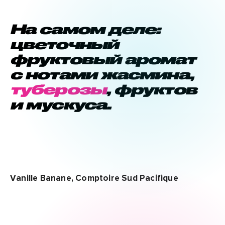
На самом деле:
цветочный
фруктовый аромат
с нотами жасмина,
туберозы
, фруктов
и мускуса.
Vanille Banane, Comptoire Sud Pacifique