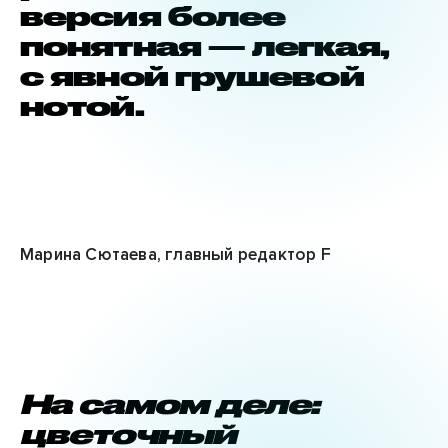
версия более
понятная — легкая,
с явной грушевой
нотой.
Марина Сютаева, главный редактор F
На самом деле:
цветочный