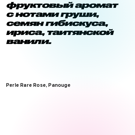
фруктовый аромат
с нотами груши,
семян гибискуса,
ириса, таитянской
ванили.
Perle Rare Rose, Panouge