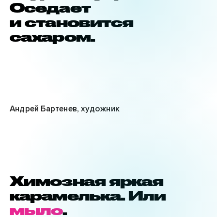
Оседает
и становится
сахаром.
Андрей Бартенев, художник
Химозная яркая
карамелька. Или
мыло
.