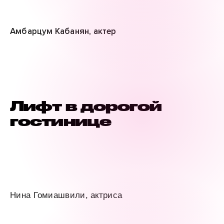
Амбарцум Кабанян, актер
Лифт в дорогой
гостинице
Нина Гомиашвили, актриса