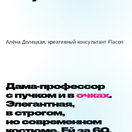
Алëна Долецкая, креативный консультант Flacon
Дама-профессор
с пучком и в
очках
.
Элегантная,
в строгом,
но современном
костюме. Ей за 60,