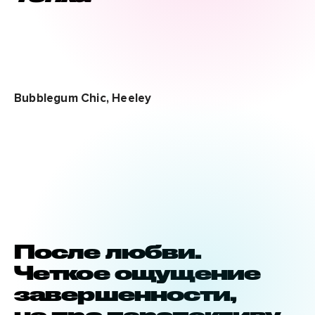
Bubblegum Chic, Heeley
После любви.
Четкое ощущение
завершенности,
не про перспективу.