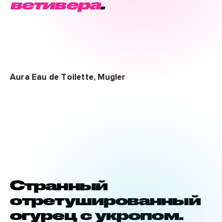
ветивера
.
Aura Eau de Toilette, Mugler
Странный
отретушированный
огурец с укропом.