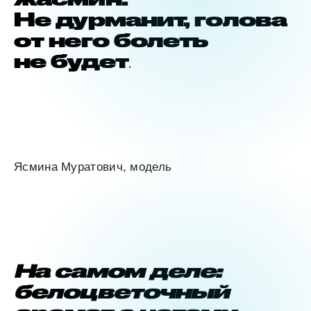
Не дурманит, голова
от него болеть
не будет
.
Ясмина Муратович, модель
На самом деле:
белоцветочный