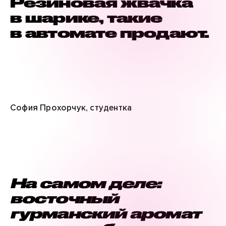
Резиновая жвачка
в шарике, такие
в автомате продают.
София Прохорчук, студентка
На самом деле:
восточный
гурманский аромат