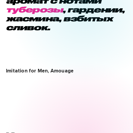
аромат с нотами
туберозы
, гардении,
жасмина, взбитых
сливок.
Imitation for Men, Amouage