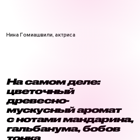
Нина Гомиашвили, актриса
На самом деле:
цветочный
древесно-
мускусный аромат
с нотами мандарина,
гальбанума, бобов
тонка