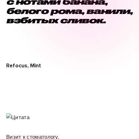
с нотами банана,
белого рома, ванили,
взбитых сливок.
Refocus, Mint
Визит к стоматологу.