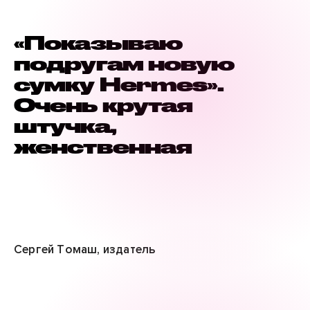
«‎Показываю
подругам новую
сумку Hermes».
Очень крутая
штучка,
женственная
Сергей Томаш, издатель