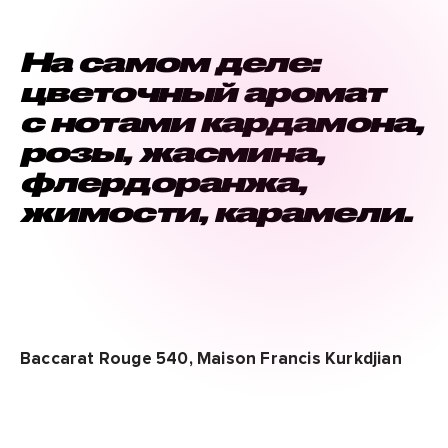
На самом деле:
цветочный аромат
с нотами кардамона,
розы, жасмина,
флердоранжа,
жимости, карамели.
Baccarat Rouge 540, Maison Francis Kurkdjian