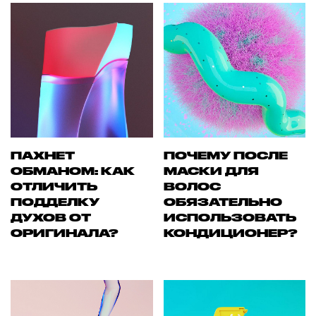
ПАХНЕТ
ПОЧЕМУ ПОСЛЕ
ОБМАНОМ: КАК
МАСКИ ДЛЯ
ОТЛИЧИТЬ
ВОЛОС
ПОДДЕЛКУ
ОБЯЗАТЕЛЬНО
ДУХОВ ОТ
ИСПОЛЬЗОВАТЬ
ОРИГИНАЛА?
КОНДИЦИОНЕР?