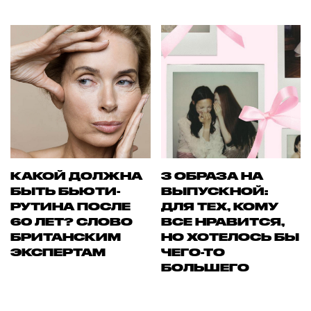
КАКОЙ ДОЛЖНА
3 ОБРАЗА НА
БЫТЬ БЬЮТИ-
ВЫПУСКНОЙ:
РУТИНА ПОСЛЕ
ДЛЯ ТЕХ, КОМУ
60 ЛЕТ? СЛОВО
ВСЕ НРАВИТСЯ,
БРИТАНСКИМ
НО ХОТЕЛОСЬ БЫ
ЭКСПЕРТАМ
ЧЕГО-ТО
БОЛЬШЕГО