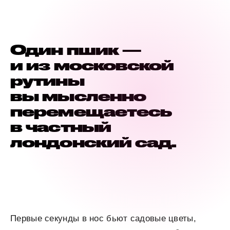
Один пшик
—
и из московской
рутины
вы мысленно
перемещаетесь
в частный
лондонский сад.
Первые секунды в нос бьют садовые цветы,