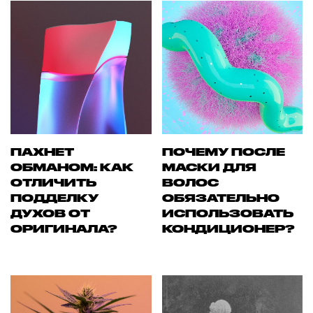
ПАХНЕТ
ПОЧЕМУ ПОСЛЕ
ОБМАНОМ: КАК
МАСКИ ДЛЯ
ОТЛИЧИТЬ
ВОЛОС
ПОДДЕЛКУ
ОБЯЗАТЕЛЬНО
ДУХОВ ОТ
ИСПОЛЬЗОВАТЬ
ОРИГИНАЛА?
КОНДИЦИОНЕР?