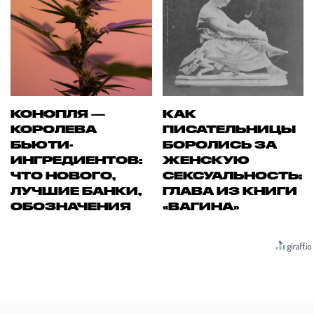
КОНОПЛЯ —
КАК
КОРОЛЕВА
ПИСАТЕЛЬНИЦЫ
БЬЮТИ-
БОРОЛИСЬ ЗА
ИНГРЕДИЕНТОВ:
ЖЕНСКУЮ
ЧТО НОВОГО,
СЕКСУАЛЬНОСТЬ:
ЛУЧШИЕ БАНКИ,
ГЛАВА ИЗ КНИГИ
ОБОЗНАЧЕНИЯ
«ВАГИНА»