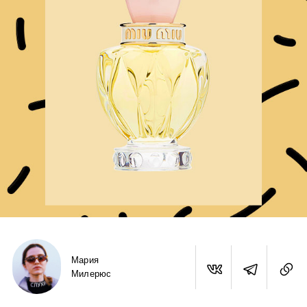
Мария
Милерюс