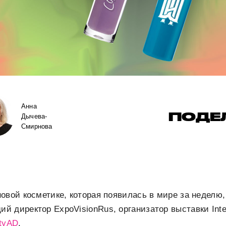
Анна
ПОДЕ
Дычева-
Смирнова
овой косметике, которая появилась в мире за неделю,
й директор ExpoVisionRus, организатор выставки Int
tyAD
.