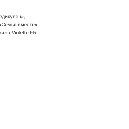
Педикулен»,
«Семья вместе»,
жа Violette FR.