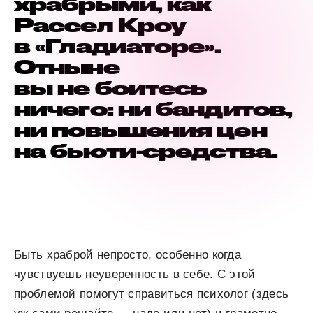
храбрыми, как
Рассел Кроу
в «Гладиаторе».
Отныне
вы не боитесь
ничего: ни бандитов,
ни повышения цен
на бьюти-средства.
Быть храброй непросто, особенно когда
чувствуешь неуверенность в себе. С этой
проблемой помогут справиться психолог (здесь