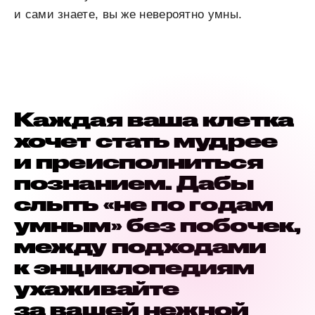
и сами знаете, вы же невероятно умны.
Каждая ваша клетка
хочет стать мудрее
и преисполниться
познанием. Дабы
слыть «не по годам
умным» без побочек,
между подходами
к энциклопедиям
ухаживайте
за вашей нежной