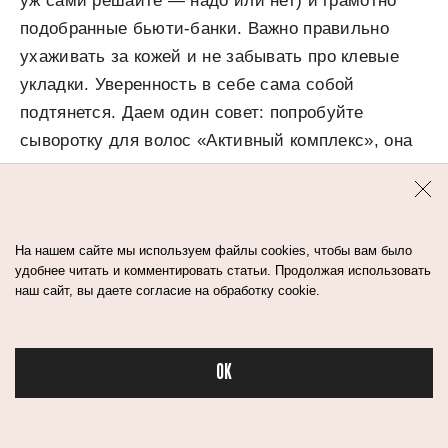
уж сами решайте — надо или нет) и грамотно
подобранные бьюти-банки. Важно правильно
ухаживать за кожей и не забывать про клевые
укладки. Уверенность в себе сама собой
подтянется. Даем один совет: попробуйте
сыворотку для волос «Активный комплекс», она
восстанавливает поврежденные волосы,
препятствует сечению и укрепляет корни. С ней
за волосы можете не беспокоиться.
На нашем сайте мы используем файлы cookies, чтобы вам было
удобнее читать и комментировать статьи. Продолжая использовать
наш сайт, вы даете согласие на обработку cookie.
OK
Бьюти в спорте