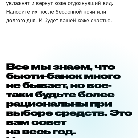
увлажнят и вернут коже отдохнувший вид.
Наносите их после бессонной ночи или
долгого дня. И будет вашей коже счастье.
Все мы знаем, что
бьюти-банок много
не бывает, но все-
таки будьте более
рациональны при
выборе средств. Это
вам совет
на весь год.