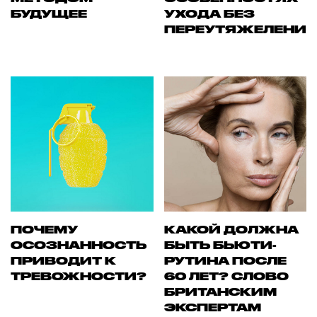
БУДУЩЕЕ
УХОДА БЕЗ
ПЕРЕУТЯЖЕЛЕНИ
ПОЧЕМУ
КАКОЙ ДОЛЖНА
ОСОЗНАННОСТЬ
БЫТЬ БЬЮТИ-
ПРИВОДИТ К
РУТИНА ПОСЛЕ
ТРЕВОЖНОСТИ?
60 ЛЕТ? СЛОВО
БРИТАНСКИМ
ЭКСПЕРТАМ