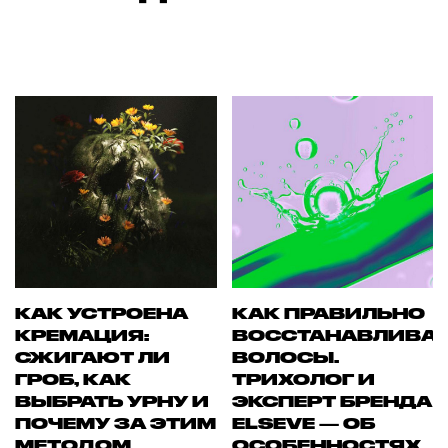
КАК УСТРОЕНА
КАК ПРАВИЛЬНО
КРЕМАЦИЯ:
ВОССТАНАВЛИВА
СЖИГАЮТ ЛИ
ВОЛОСЫ.
ГРОБ, КАК
ТРИХОЛОГ И
ВЫБРАТЬ УРНУ И
ЭКСПЕРТ БРЕНДА
ПОЧЕМУ ЗА ЭТИМ
ELSEVE — ОБ
МЕТОДОМ
ОСОБЕННОСТЯХ