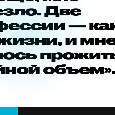
зло. Две
фессии — ка
жизни, и мн
лось прожит
йной объем»