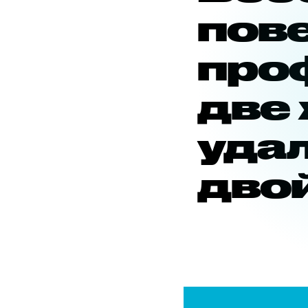
пове
про
две 
уда
дво