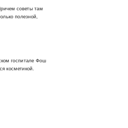
Причем советы там
только полезной,
жском госпитале Фош
ся косметикой.