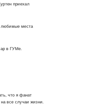
Куртен приехал
о любимые места
бар в ГУМе.
ать, что я фанат
 на все случаи жизни.