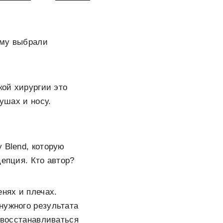
ему выбрали
кой хирургии это
ушах и носу.
 Blend, которую
цепция. Кто автор?
енях и плечах.
нужного результата
у восстанавливаться