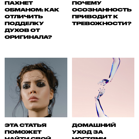
ПАХНЕТ
ПОЧЕМУ
ОБМАНОМ: КАК
ОСОЗНАННОСТЬ
ОТЛИЧИТЬ
ПРИВОДИТ К
ПОДДЕЛКУ
ТРЕВОЖНОСТИ?
ДУХОВ ОТ
ОРИГИНАЛА?
ЭТА СТАТЬЯ
ДОМАШНИЙ
ПОМОЖЕТ
УХОД ЗА
НАЙТИ СВОЙ
НОГТЯМИ