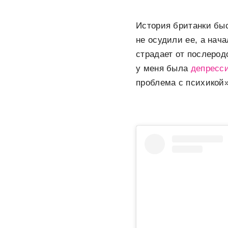
История британки бы
не осудили ее, а нач
страдает от послеро
у меня была
депресс
проблема с психикой»