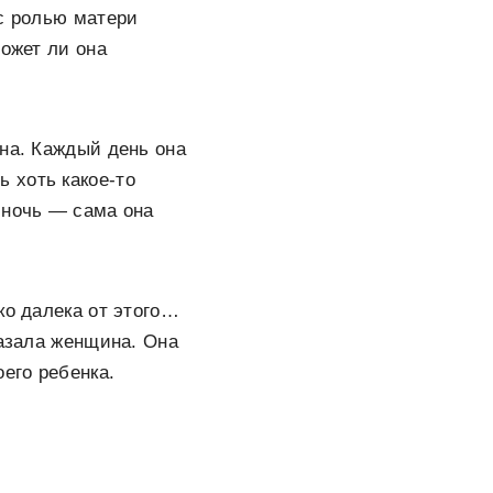
 с ролью матери
может ли она
дна. Каждый день она
ь хоть какое-то
 ночь — сама она
ко далека от этого…
казала женщина. Она
его ребенка.