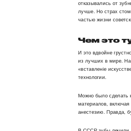
отказывались от зубн
лучше. Но страх сто
частью жизни советск
Чем это т
И это вдвойне грустн
из лучших в мире. На
«вставленiе искусств
технологии.
Можно было сделать н
материалов, включая 
анестезию. Правда, б
В СССР зубы лечили б