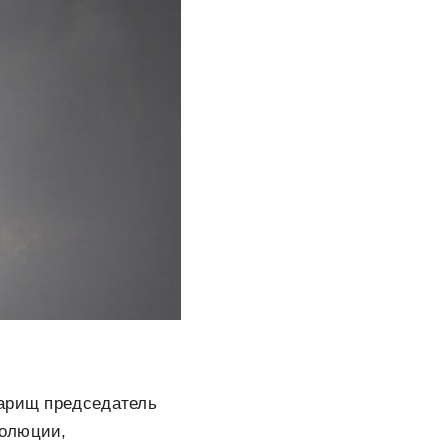
варищ председатель
волюции,