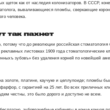
ых щеток как от наследия колонизаторов. В СССР, коне
матолога, вываливающиеся пломбы, сверкающие корон
ого человека.
ут так пахнет
о, потому что до революции российская стоматология
 рекламных листовках 1909 года стоматологические к
енныхъ зубовъ» без удаления корней по новейшей ам
а золоте, платине, каучуке и целлулоиде; пломбы бы
фарфор, с гарантией на 25 лет. Во всех приличных кл
удем честны, это было дорого и доступно не всем.
есплатно, зубоврачебные кабинеты в конце концов п