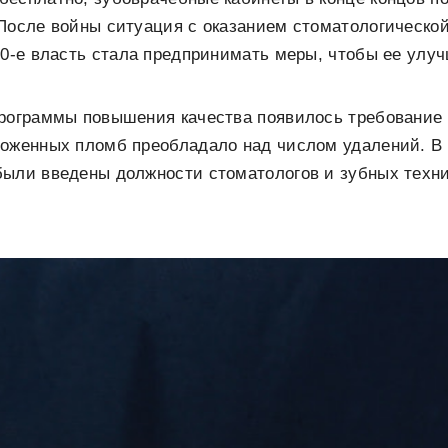
 После войны ситуация с оказанием стоматологическ
50-е власть стала предпринимать меры, чтобы ее улу
программы повышения качества появилось требование
ложенных пломб преобладало над числом удалений. В
были введены должности стоматологов и зубных техни