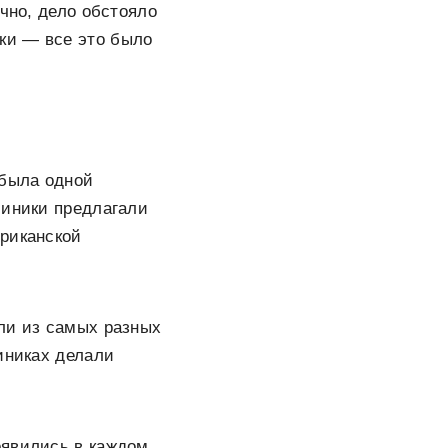
чно, дело обстояло
ки — все это было
 была одной
линики предлагали
ериканской
ли из самых разных
иниках делали
оявились в каждом