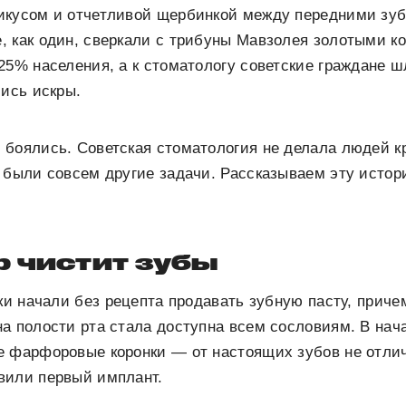
икусом и отчетливой щербинкой между передними зуб
 как один, сверкали с трибуны Мавзолея золотыми ко
25% населения, а к стоматологу советские граждане шл
лись искры.
 боялись. Советская стоматология не делала людей 
 были совсем другие задачи. Рассказываем эту исто
р чистит зубы
еки начали без рецепта продавать зубную пасту, приче
а полости рта стала доступна всем сословиям. В нач
 фарфоровые коронки — от настоящих зубов не отлич
вили первый имплант.