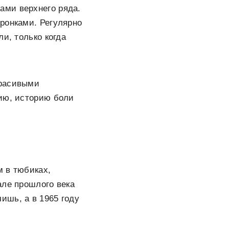
ами верхнего ряда.
ронками. Регулярно
и, только когда
красивыми
рию, историю боли
м в тюбиках,
але прошлого века
ишь, а в 1965 году