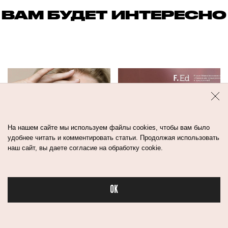
ВАМ БУДЕТ ИНТЕРЕСНО
На нашем сайте мы используем файлы cookies, чтобы вам было
удобнее читать и комментировать статьи. Продолжая использовать
наш сайт, вы даете согласие на обработку cookie.
КАКОЙ ДОЛЖНА
КАК СОЗДАТЬ
OK
БЫТЬ БЬЮТИ-
СВОЙ БРЕНД
РУТИНА ПОСЛЕ
КОСМЕТИКИ. ДЛЯ
Бьюти
60 ЛЕТ? СЛОВО
ТЕХ, КТО НЕ
БРИТАНСКИМ
ЗНАЕТ С ЧЕГО