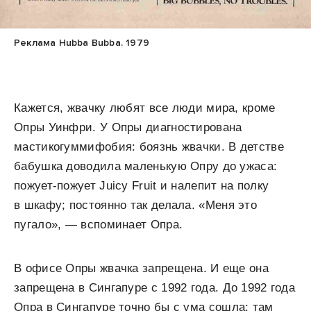
Реклама Hubba Bubba. 1979
Кажется, жвачку любят все люди мира, кроме
Опры Уинфри. У Опры диагностирована
мастикогуммифобия: боязнь жвачки. В детстве
бабушка доводила маленькую Опру до ужаса:
пожует-пожует Juicy Fruit и налепит на полку
в шкафу; постоянно так делала. «Меня это
пугало», — вспоминает Опра.
В офисе Опры жвачка запрещена. И еще она
запрещена в Сингапуре с 1992 года. До 1992 года
Опра в Сингапуре точно бы с ума сошла: там