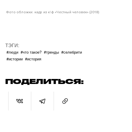
Фото обложки: кадр из к\ф «Честный человек» (2018)
ТЭГИ:
#люди
#что такое?
#тренды
#селебрити
#истории
#история
ПОДЕЛИТЬСЯ: