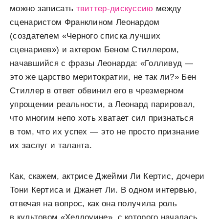
можно записать
твиттер-дискуссию
между
сценаристом Франклином Леонардом
(создателем «Черного списка лучших
сценариев») и актером Беном Стиллером,
начавшийся с фразы Леонарда: «Голливуд —
это же царство меритократии, не так ли?» Бен
Стиллер в ответ обвинил его в чрезмерном
упрощении реальности, а Леонард парировал,
что многим непо хоть хватает сил признаться
в том, что их успех — это не просто признание
их заслуг и таланта.
Как, скажем, актрисе Джейми Ли Кертис, дочери
Тони Кертиса и Джанет Ли. В одном интервью,
отвечая на вопрос, как она получила роль
в культовом «Хеллоуине», с которого началась