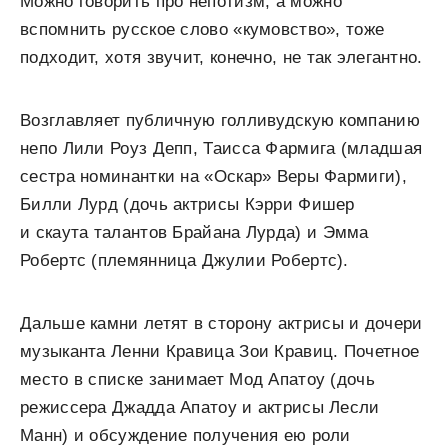
Можно говорить про непотизм, а можно
вспомнить русское слово «кумовство», тоже
подходит, хотя звучит, конечно, не так элегантно.
Возглавляет публичную голливудскую компанию
непо Лили Роуз Депп, Таисса Фармига (младшая
сестра номинантки на «Оскар» Веры Фармиги),
Билли Лурд (дочь актрисы Кэрри Фишер
и скаута талантов Брайана Лурда) и Эмма
Робертс (племянница Джулии Робертс).
Дальше камни летят в сторону актрисы и дочери
музыканта Ленни Кравица Зои Кравиц. Почетное
место в списке занимает Мод Апатоу (дочь
режиссера Джадда Апатоу и актрисы Лесли
Манн) и обсуждение получения ею роли