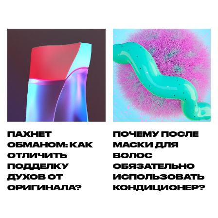
ПАХНЕТ
ПОЧЕМУ ПОСЛЕ
ОБМАНОМ: КАК
МАСКИ ДЛЯ
ОТЛИЧИТЬ
ВОЛОС
ПОДДЕЛКУ
ОБЯЗАТЕЛЬНО
ДУХОВ ОТ
ИСПОЛЬЗОВАТЬ
ОРИГИНАЛА?
КОНДИЦИОНЕР?