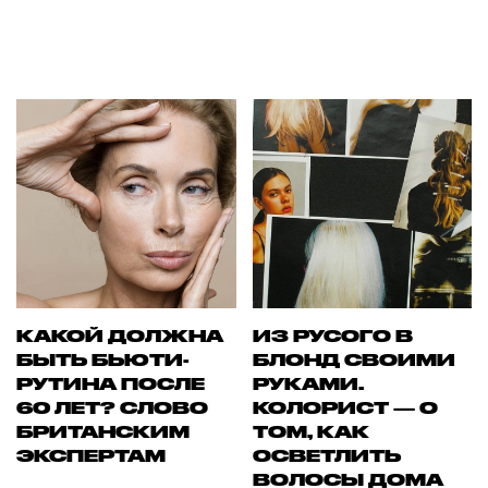
КАКОЙ ДОЛЖНА
ИЗ РУСОГО В
БЫТЬ БЬЮТИ-
БЛОНД СВОИМИ
РУТИНА ПОСЛЕ
РУКАМИ.
60 ЛЕТ? СЛОВО
КОЛОРИСТ — О
БРИТАНСКИМ
ТОМ, КАК
ЭКСПЕРТАМ
ОСВЕТЛИТЬ
ВОЛОСЫ ДОМА