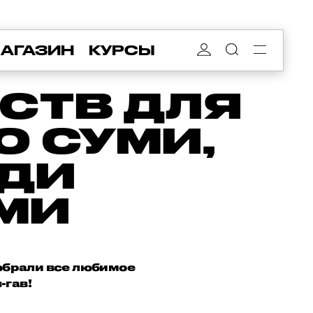
АГАЗИН
КУРСЫ
СТВ ДЛЯ
О СУМИ,
РДИ
ЯМИ
Собрали все любимое
-гав!