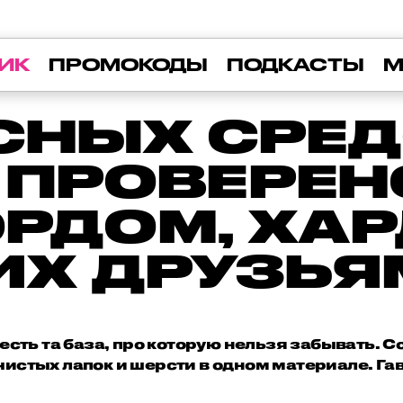
ИК
ПРОМОКОДЫ
ПОДКАСТЫ
М
ССНЫХ СРЕД
 ПРОВЕРЕН
РДОМ, ХА
ИХ ДРУЗЬ
есть та база, про которую нельзя забывать. 
чистых лапок и шерсти в одном материале. Гав