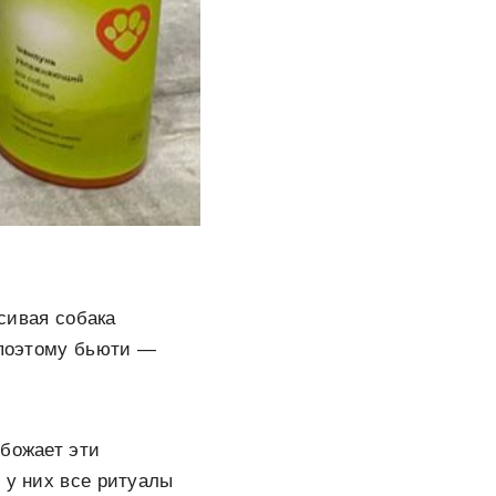
асивая собака
 поэтому бьюти —
обожает эти
 у них все ритуалы