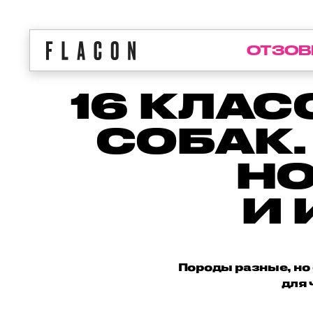
ОТЗОВ
16 КЛА
СОБАК.
НО
И 
Породы разные, но 
для 