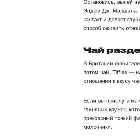
Остановись, выпей ч
Эндрю Дж. Маршала. О
контакт и делает глу
способ оживить отно
Чай разд
В Британии любители 
потом чай, Tiffies — 
отношения к вкусу ча
Если вы прислуга из 
глиняных кружек, кот
прекрасный тонкий фа
молочник».