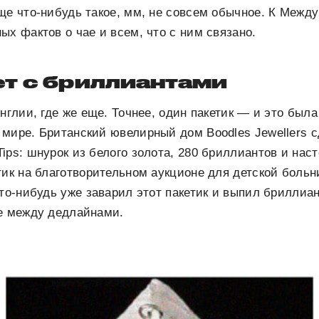
ще что-нибудь такое, мм, не совсем обычное. К Межд
ых фактов о чае и всем, что с ним связано.
т с бриллиантами
Англии, где же еще. Точнее, один пакетик — и это был
мире. Британский ювелирный дом Boodles Jewellers сд
ips: шнурок из белого золота, 280 бриллиантов и наст
тик на благотворительном аукционе для детской боль
кто-нибудь уже заварил этот пакетик и выпил бриллиа
ие между дедлайнами.