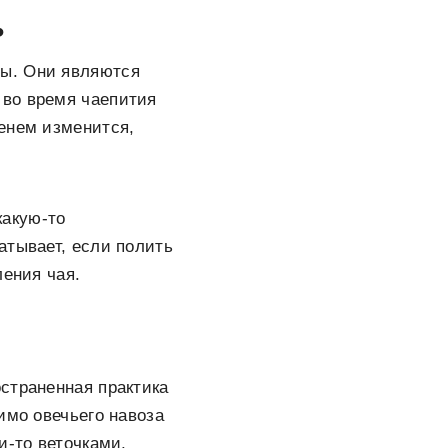
ь
ны. Они являются
 во время чаепития
енем изменится,
какую-то
атывает, если полить
ления чая.
страненная практика
имо овечьего навоза
и-то веточками,