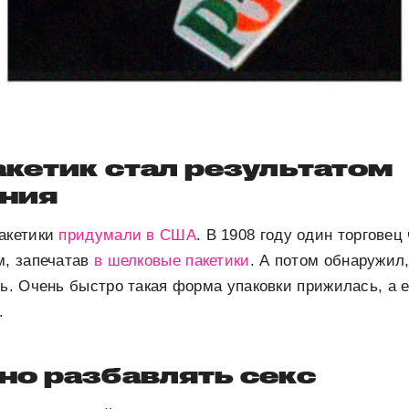
кетик стал результатом
ния
пакетики
придумали в США
. В 1908 году один торговец
м, запечатав
в шелковые пакетики
. А потом обнаружил,
ть. Очень быстро такая форма упаковки прижилась, а 
.
но разбавлять секс