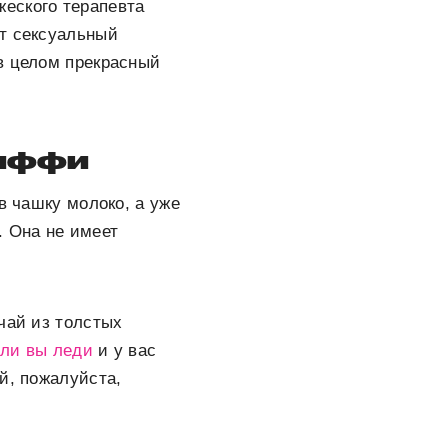
еского терапевта
ет сексуальный
в целом прекрасный
тиффи
в чашку молоко, а уже
. Она не имеет
чай из толстых
ли вы леди
и у вас
й, пожалуйста,