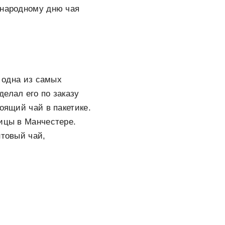
ународному дню чая
а одна из самых
елал его по заказу
оящий чай в пакетике.
ницы в Манчестере.
нтовый чай,