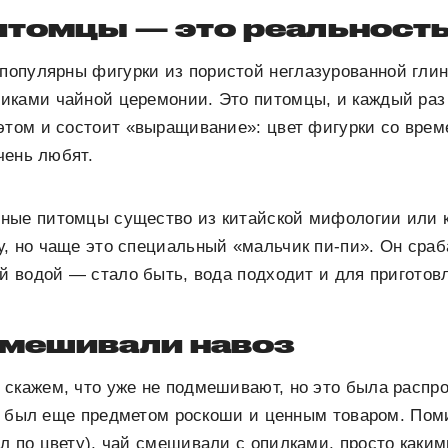
итомцы — это реальност
популярны фигурки из пористой неглазурованной гли
иками чайной церемонии. Это питомцы, и каждый раз
этом и состоит «выращивание»: цвет фигурки со врем
очень любят.
ные питомцы существо из китайской мифологии или 
, но чаще это специальный «мальчик пи-пи». Он сраб
ей водой — стало быть, вода подходит и для приготов
дмешивали навоз
скажем, что уже не подмешивают, но это была распро
чай был еще предметом роскоши и ценным товаром. Пом
л по цвету), чай смешивали с опилками, просто каким