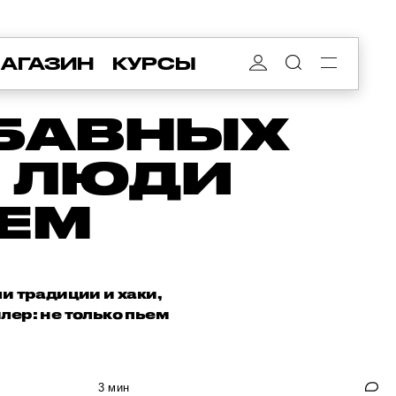
АГАЗИН
КУРСЫ
АБАВНЫХ
Е ЛЮДИ
АЕМ
и традиции и хаки,
лер: не только пьем
3 мин