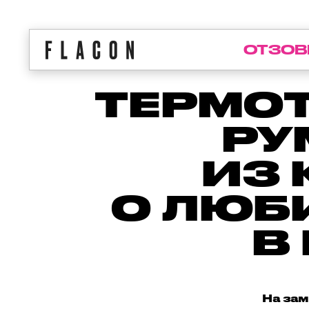
ОТЗОВ
ТЕРМОТ
РУ
ИЗ 
О ЛЮБ
В
На зам