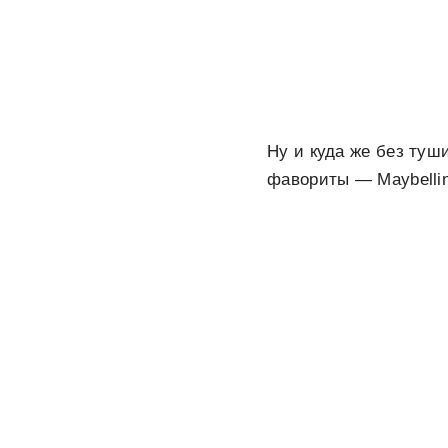
Ну и куда же без туш
фавориты — Maybelline