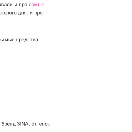
авали и про
самые
желого дня, и про
бимые средства.
 бренд 3INA, оттенок