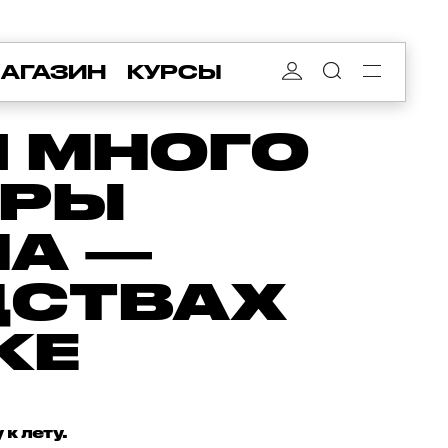
АГАЗИН
КУРСЫ
И МНОГО
ЕРЫ
НА —
ДСТВАХ
КЕ
к лету.