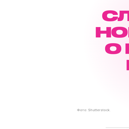
С
НО
О
Фото: Shutterstock.