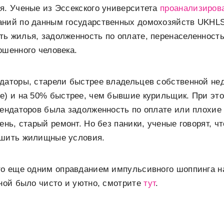
я. Ученые из Эссекского университета
проанализиров
аний по данным государственных домохозяйств UKHLS
ь жилья, задолженность по оплате, перенаселенност
ошенного человека.
ндаторы, старели быстрее владельцев собственной не
е) и на 50% быстрее, чем бывшие курильщик. При эт
рендаторов была задолженность по оплате или плохие
ень, старый ремонт. Но без паники, ученые говорят, ч
чшить жилищные условия.
то еще одним оправданием импульсивного шоппинга н
нной было чисто и уютно, смотрите
тут
.