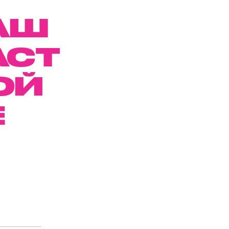
АШ
АСТ
ОЙ
Е