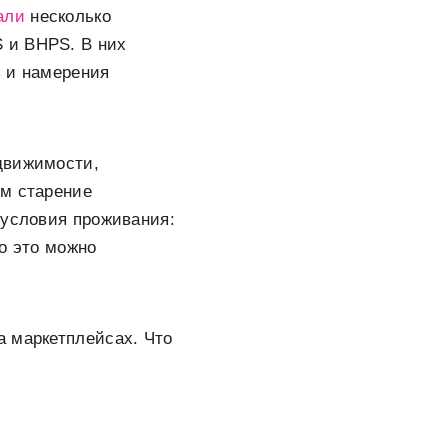
али
несколько
 и BHPS. В них
ь и намерения
движимости,
ом старение
 условия проживания:
то это можно
а маркетплейсах. Что