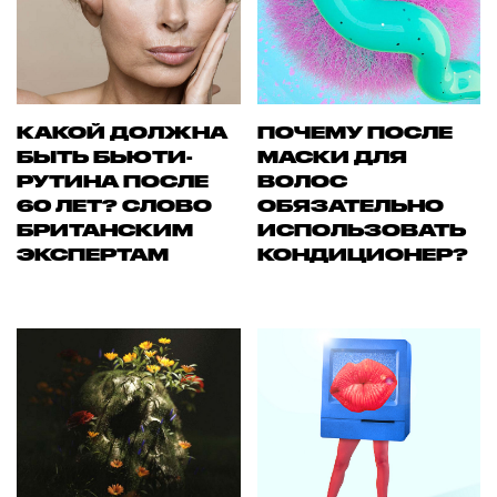
КАКОЙ ДОЛЖНА
ПОЧЕМУ ПОСЛЕ
БЫТЬ БЬЮТИ-
МАСКИ ДЛЯ
РУТИНА ПОСЛЕ
ВОЛОС
60 ЛЕТ? СЛОВО
ОБЯЗАТЕЛЬНО
БРИТАНСКИМ
ИСПОЛЬЗОВАТЬ
ЭКСПЕРТАМ
КОНДИЦИОНЕР?