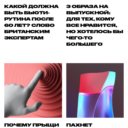
КАКОЙ ДОЛЖНА
3 ОБРАЗА НА
БЫТЬ БЬЮТИ-
ВЫПУСКНОЙ:
РУТИНА ПОСЛЕ
ДЛЯ ТЕХ, КОМУ
60 ЛЕТ? СЛОВО
ВСЕ НРАВИТСЯ,
БРИТАНСКИМ
НО ХОТЕЛОСЬ БЫ
ЭКСПЕРТАМ
ЧЕГО-ТО
БОЛЬШЕГО
ПОЧЕМУ ПРЫЩИ
ПАХНЕТ