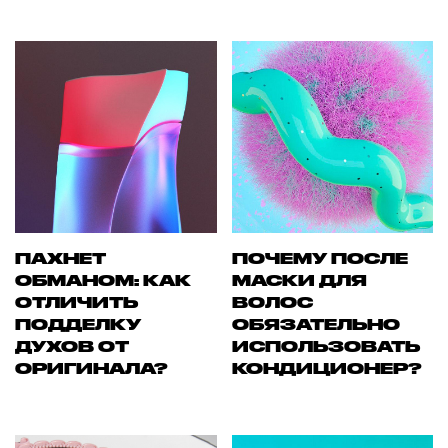
ПАХНЕТ
ПОЧЕМУ ПОСЛЕ
ОБМАНОМ: КАК
МАСКИ ДЛЯ
ОТЛИЧИТЬ
ВОЛОС
ПОДДЕЛКУ
ОБЯЗАТЕЛЬНО
ДУХОВ ОТ
ИСПОЛЬЗОВАТЬ
ОРИГИНАЛА?
КОНДИЦИОНЕР?