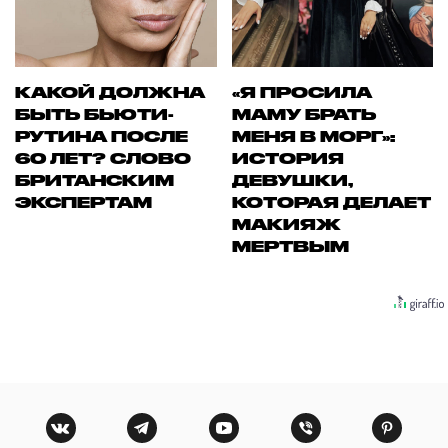
КАКОЙ ДОЛЖНА
«Я ПРОСИЛА
БЫТЬ БЬЮТИ-
МАМУ БРАТЬ
РУТИНА ПОСЛЕ
МЕНЯ В МОРГ»:
60 ЛЕТ? СЛОВО
ИСТОРИЯ
БРИТАНСКИМ
ДЕВУШКИ,
ЭКСПЕРТАМ
КОТОРАЯ ДЕЛАЕТ
МАКИЯЖ
МЕРТВЫМ