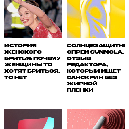
ИСТОРИЯ
СОЛНЦЕЗАЩИТН
ЖЕНСКОГО
СПРЕЙ SUNNOLA:
БРИТЬЯ: ПОЧЕМУ
ОТЗЫВ
ЖЕНЩИНЫ ТО
РЕДАКТОРА,
ХОТЯТ БРИТЬСЯ,
КОТОРЫЙ ИЩЕТ
ТО НЕТ
САНСКРИН БЕЗ
ЖИРНОЙ
ПЛЕНКИ