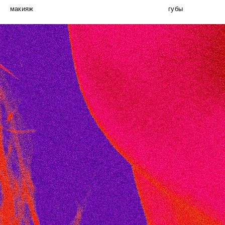
макияж
губы