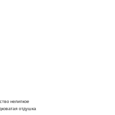
ство нелипкое
адковатая отдушка