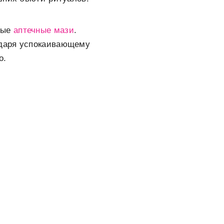
ные
аптечные мази
.
одаря успокаивающему
о.