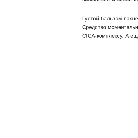
Густой бальзам пахн
Средство моментальн
CICA-комплексу. А ещ