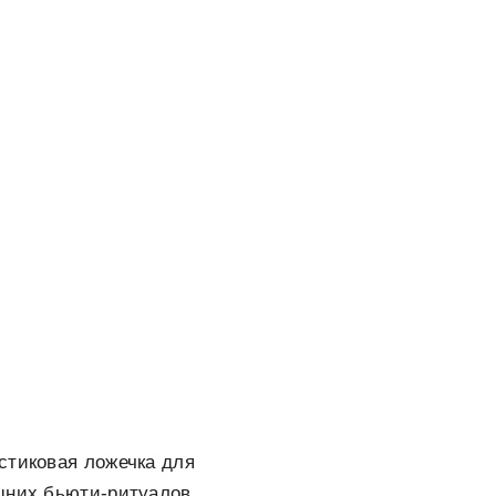
стиковая ложечка для
шних бьюти-ритуалов.