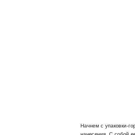
Начнем с упаковки-го
нанесения. С собой е