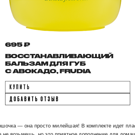
695 ₽
ВОССТАНАВЛИВАЮЩИЙ
БАЛЬЗАМ ДЛЯ ГУБ
С АВОКАДО, FRUDIA
КУПИТЬ
ДОБАВИТЬ ОТЗЫВ
ршочка — она просто милейшая! В комплекте идет пла
е не возьмешь, но это приятное дополнение для дома