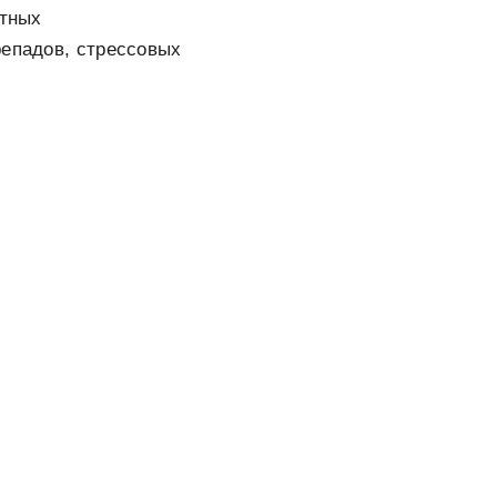
етных
репадов, стрессовых