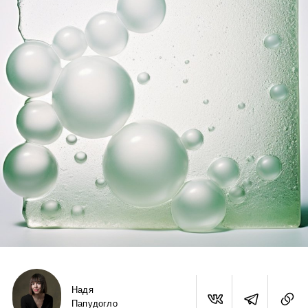
Надя
Папудогло