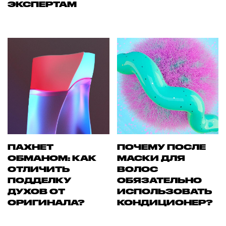
ЭКСПЕРТАМ
ПАХНЕТ
ПОЧЕМУ ПОСЛЕ
ОБМАНОМ: КАК
МАСКИ ДЛЯ
ОТЛИЧИТЬ
ВОЛОС
ПОДДЕЛКУ
ОБЯЗАТЕЛЬНО
ДУХОВ ОТ
ИСПОЛЬЗОВАТЬ
ОРИГИНАЛА?
КОНДИЦИОНЕР?