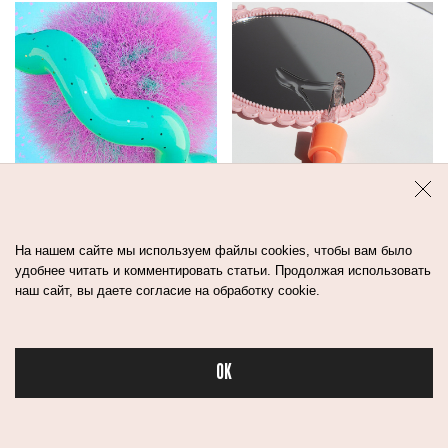
ПОЧЕМУ ПОСЛЕ
8 МАСЕЛ ДЛЯ
МАСКИ ДЛЯ
ЛИЦА, КОТОРЫЕ
На нашем сайте мы используем файлы cookies, чтобы вам было
ВОЛОС
НРАВЯТСЯ
удобнее читать и комментировать статьи. Продолжая использовать
ОБЯЗАТЕЛЬНО
КОСМЕТОЛОГУ
наш сайт, вы даете согласие на обработку cookie.
ИСПОЛЬЗОВАТЬ
КОНДИЦИОНЕР?
OK
Бьюти