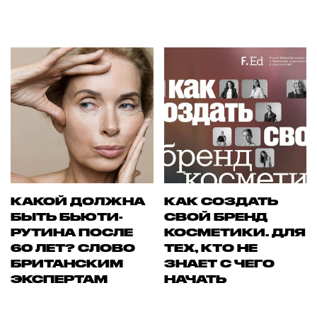
КАКОЙ ДОЛЖНА
КАК СОЗДАТЬ
БЫТЬ БЬЮТИ-
СВОЙ БРЕНД
РУТИНА ПОСЛЕ
КОСМЕТИКИ. ДЛЯ
60 ЛЕТ? СЛОВО
ТЕХ, КТО НЕ
БРИТАНСКИМ
ЗНАЕТ С ЧЕГО
ЭКСПЕРТАМ
НАЧАТЬ