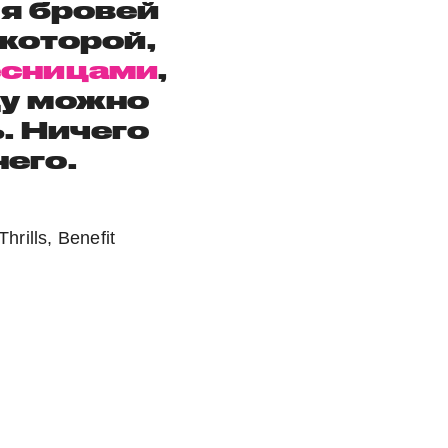
я бровей
 которой,
есницами
,
ду можно
. Ничего
его.
rills, Benefit