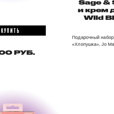
Sage & 
и крем 
Wild Bl
КУПИТЬ
Подарочный набор
«Хлопушка», Jo Ma
00 РУБ.