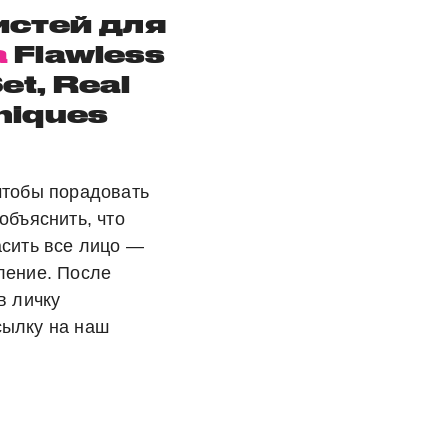
истей для
а
Flawless
et, Real
niques
чтобы порадовать
объяснить, что
асить все лицо —
ление. После
в личку
сылку на наш