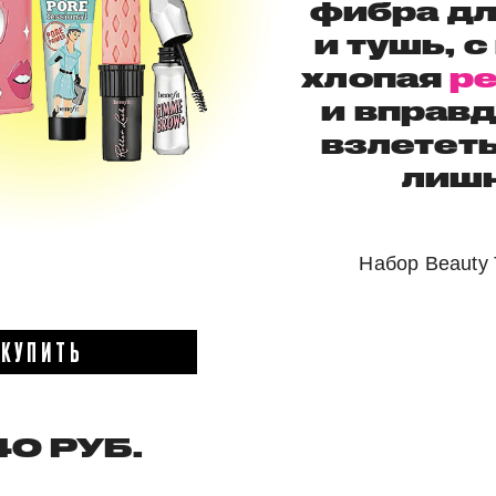
фибра дл
и тушь, с
хлопая
р
и вправ
взлететь
лишн
Набор Beauty Th
КУПИТЬ
40 РУБ.