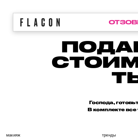
ОТЗОВ
ПОДА
СТОИМ
Т
Господа, готов
В комплекте все
макияж
тренды