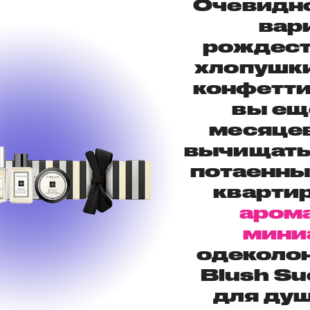
Очевидно
вар
рождест
хлопушки
конфетти
вы ещ
месяцев
вычищать
потаенны
квартир
аром
мини
одеколон
Blush Su
для ду