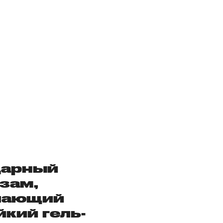
дарный
зам,
шающий
йкий гель-