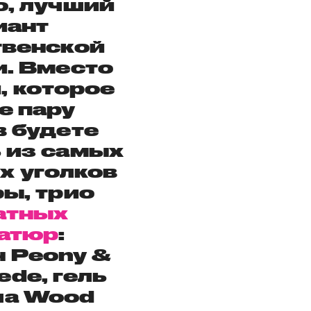
, лучший
иант
венской
. Вместо
, которое
е пару
 будете
 из самых
х уголков
ы, трио
атных
атюр
:
 Peony &
ede, гель
ша Wood