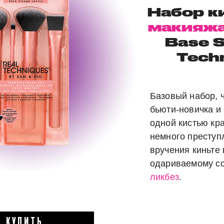
Набор к
макияж
Base S
Tech
Базовый набор, 
бьюти-новичка и 
одной кистью кр
немного преступ
вручения киньте 
одариваемому с
ликбез
.
КУПИТЬ