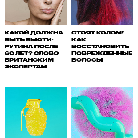
КАКОЙ ДОЛЖНА
СТОЯТ КОЛОМ!
БЫТЬ БЬЮТИ-
КАК
РУТИНА ПОСЛЕ
ВОССТАНОВИТЬ
60 ЛЕТ? СЛОВО
ПОВРЕЖДЕННЫЕ
БРИТАНСКИМ
ВОЛОСЫ
ЭКСПЕРТАМ