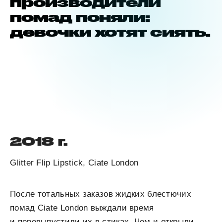
производители
помад поняли:
девочки хотят сиять.
2018 г.
Glitter Flip Lipstick, Ciate London
После тотальных заказов жидких блестючих
помад Ciate London выждали время
и перевыпустили их в стиках. Чем и открыли