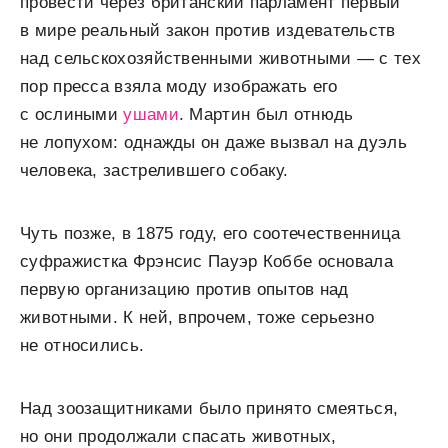
провести через британский парламент первый
в мире реальный закон против издевательств
над сельскохозяйственными животными — с тех
пор пресса взяла моду изображать его
с ослиными
ушами
. Мартин был отнюдь
не лопухом: однажды он даже вызвал на дуэль
человека, застрелившего собаку.
Чуть позже, в 1875 году, его соотечественница
суфражистка Фрэнсис Пауэр Коббе основала
первую организацию против опытов над
животными. К ней, впрочем, тоже серьезно
не относились.
Над зоозащитниками было принято смеяться,
но они продолжали спасать животных,