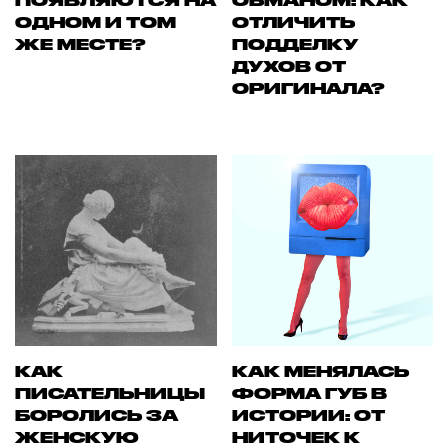
ПОЯВЛЯЮТСЯ НА
ОБМАНОМ: КАК
ОДНОМ И ТОМ
ОТЛИЧИТЬ
ЖЕ МЕСТЕ?
ПОДДЕЛКУ
ДУХОВ ОТ
ОРИГИНАЛА?
КАК
КАК МЕНЯЛАСЬ
ПИСАТЕЛЬНИЦЫ
ФОРМА ГУБ В
БОРОЛИСЬ ЗА
ИСТОРИИ: ОТ
ЖЕНСКУЮ
НИТОЧЕК К