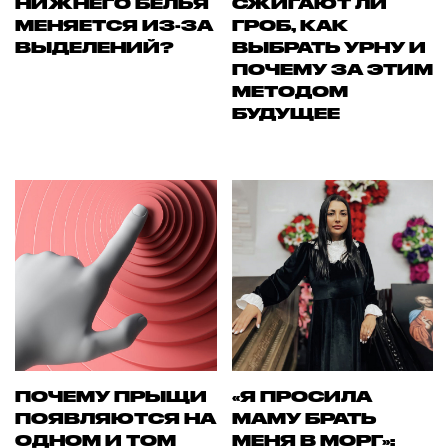
НИЖНЕГО БЕЛЬЯ
СЖИГАЮТ ЛИ
МЕНЯЕТСЯ ИЗ-ЗА
ГРОБ, КАК
ВЫДЕЛЕНИЙ?
ВЫБРАТЬ УРНУ И
ПОЧЕМУ ЗА ЭТИМ
МЕТОДОМ
БУДУЩЕЕ
ПОЧЕМУ ПРЫЩИ
«Я ПРОСИЛА
ПОЯВЛЯЮТСЯ НА
МАМУ БРАТЬ
ОДНОМ И ТОМ
МЕНЯ В МОРГ»: