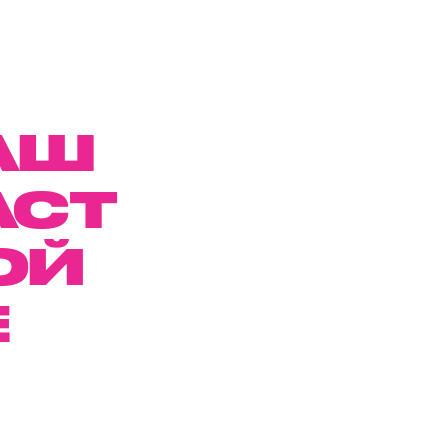
АШ
АСТ
ОЙ
Е