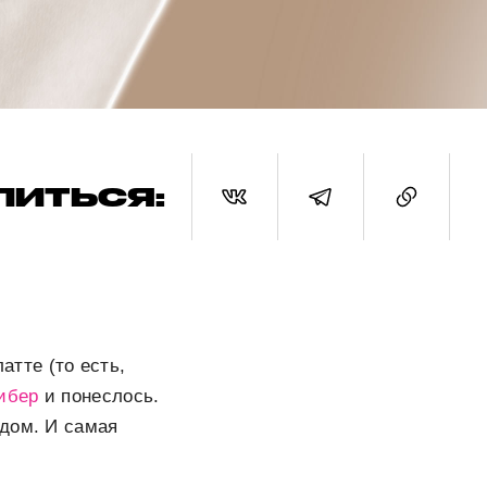
ЛИТЬСЯ:
атте (то есть,
ибер
и понеслось.
ндом. И самая