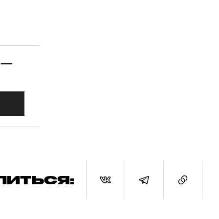
 —
ЛИТЬСЯ: