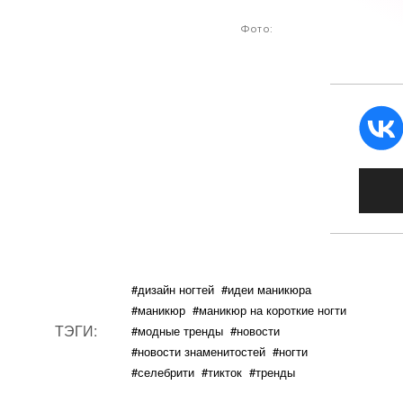
Фото:
#дизайн ногтей
#идеи маникюра
#маникюр
#маникюр на короткие ногти
ТЭГИ:
#модные тренды
#новости
#новости знаменитостей
#ногти
#селебрити
#тикток
#тренды