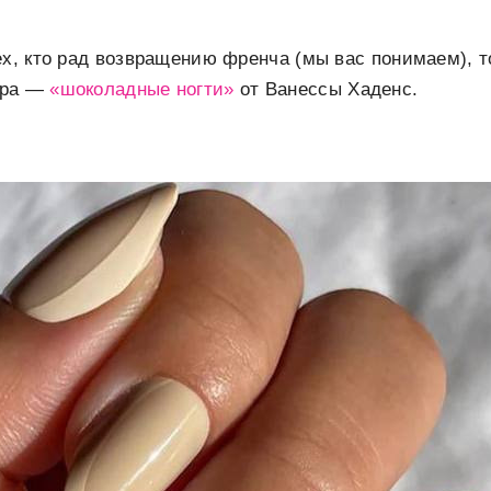
ех, кто рад возвращению френча (мы вас понимаем), 
юра —
«шоколадные ногти»
от Ванессы Хаденс.