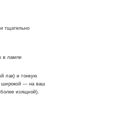
 и тщательно
х в лампе
й лак) и тонкую
и широкой — на ваш
 более изящной).