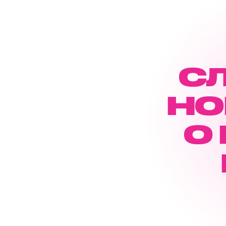
С
НО
О