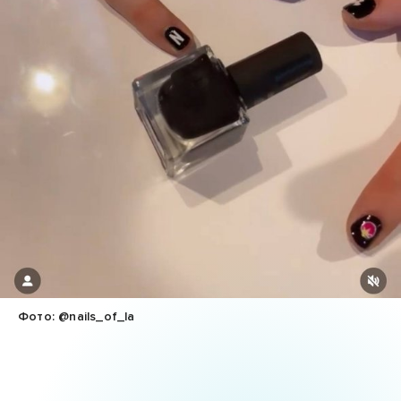
Фото: @nails_of_la