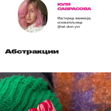
ЮЛЯ
САВРАСОВА
Мастерица маникюра,
основательница
@net.okon.yvn
Абстракции