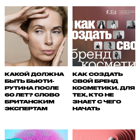
КАКОЙ ДОЛЖНА
КАК СОЗДАТЬ
БЫТЬ БЬЮТИ-
СВОЙ БРЕНД
РУТИНА ПОСЛЕ
КОСМЕТИКИ. ДЛЯ
60 ЛЕТ? СЛОВО
ТЕХ, КТО НЕ
БРИТАНСКИМ
ЗНАЕТ С ЧЕГО
ЭКСПЕРТАМ
НАЧАТЬ