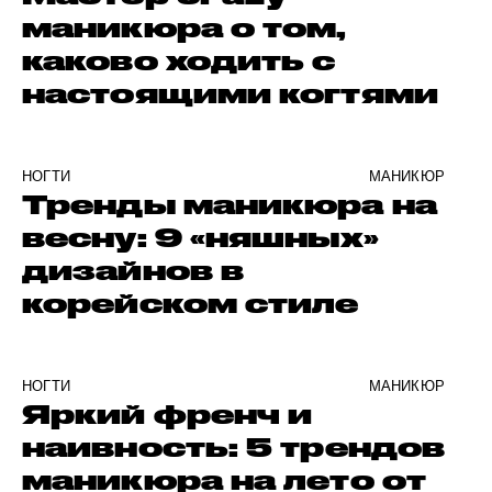
маникюра о том,
каково ходить с
настоящими когтями
НОГТИ
МАНИКЮР
Тренды маникюра на
весну: 9 «няшных»
дизайнов в
корейском стиле
НОГТИ
МАНИКЮР
Яркий френч и
наивность: 5 трендов
маникюра на лето от